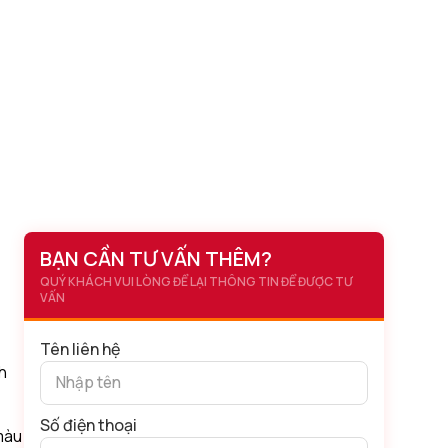
BẠN CẦN TƯ VẤN THÊM?
QUÝ KHÁCH VUI LÒNG ĐỂ LẠI THÔNG TIN ĐỂ ĐƯỢC TƯ
VẤN
Tên liên hệ
h
Số điện thoại
 màu