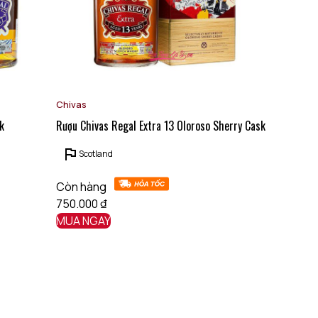
u
Chivas
anh
k
Rượu Chivas Regal Extra 13 Oloroso Sherry Cask
Scotland
Còn hàng
750.000
₫
MUA NGAY