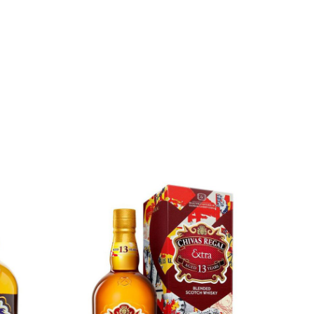
ên
 nói