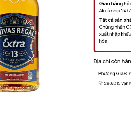
Giao hàng hỏa
Alo là ship 24/7
Tất cả sản p
Chứng nhận CO 
xuất nhập khẩu
hóa.
Địa chỉ còn hà
Phường Gia Đị
290/D15 Vạn K