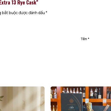
 Extra 13 Rye Cask”
 bắt buộc được đánh dấu
*
Tên
*