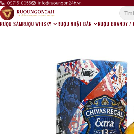
Bỏ qua đến nội dung
0971510055
info@ruoungon24h.vn
RƯỢU SÂM
RƯỢU WHISKY
RƯỢU NHẬT BẢN
RƯỢU BRANDY /