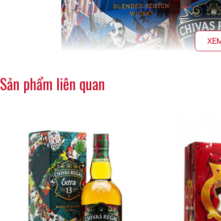
XE
Sản phẩm liên quan
Rượu Chivas Regal Extra 13 Rye Cask
Chai rượu mạnh này mở đầu với vị nhẹ nhàng caramel, vani và 
tầng vị nồng nàn nhưng không gắt, vô cùng phong phú. Hậu vị