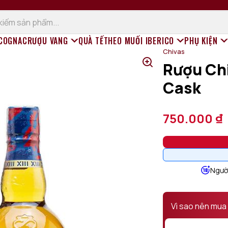
 COGNAC
RƯỢU VANG
QUÀ TẾT
HEO MUỐI IBERICO
PHỤ KIỆN
Chivas
Rượu Chi
Rượu vang đỏ
Cask
Rượu vang trắng
Champagne (Sâm Panh)
Rượu vang sủi
750.000
₫
Rượu vang ngọt
Rượu vang hồng
Rượu vang Organic
Người
Vì sao nên mua