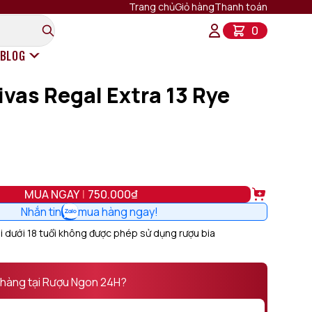
Trang chủ
Giỏ hàng
Thanh toán
0
BLOG
vas Regal Extra 13 Rye
Rượu Vang Ý
Rượu Vang Pháp
Rượu Vang Chile
Rượu Vang Mỹ
Rượu Vang New Zealand
Rượu Vang Tây Ban Nha
Alternativ
MUA NGAY
750.000₫
Rượu Vang Úc
Nhắn tin
mua hàng ngay!
 dưới 18 tuổi không được phép sử dụng rượu bia
 hàng tại Rượu Ngon 24H?