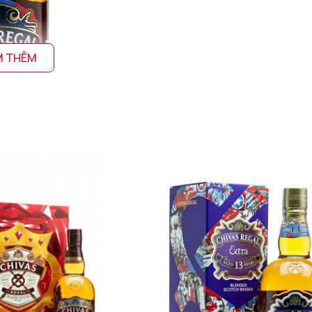
M THÊM
thoang thoảng trong đó là hương của rượu Rye. Tổng thể tạo n
 cay nồng, đặc trưng của các dòng Whisky nói chung và Chivas