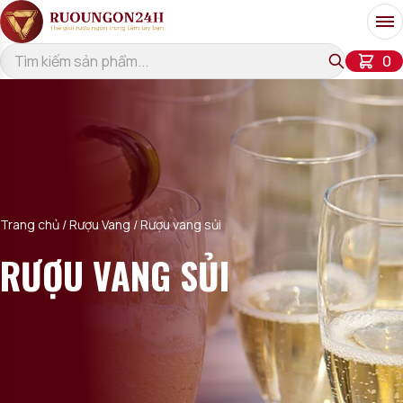
Bỏ qua đến nội dung
Me
ch
0
Trang chủ
/
Rượu Vang
/ Rượu vang sủi
RƯỢU VANG SỦI