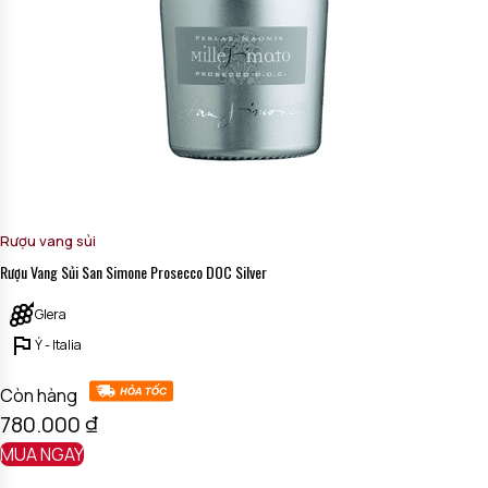
Rượu vang sủi
Rượu Vang Sủi San Simone Prosecco DOC Silver
Glera
Ý - Italia
Còn hàng
780.000
₫
MUA NGAY