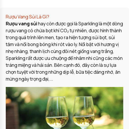
Rượu Vang Sủi Là Gì?
Rượu vang sủi
hay còn được gọi là Sparkling là một dòng
rượu vang có chứa bọt khí CO₂ tự nhiên, được hình thành
trong quá trình lên men, tạo ra hiện tượng sủi bọt, sủi
tăm và nổi bong bóng khi rót vào ly. Nổi bật với hương vị
nhẹ nhàng, thanh lịch cùng đôi nét giống vang trắng,
Sparkling rất được ưu chuộng để nhâm nhi cũng các món
tráng miệng và hải sản. Bên cạnh đó, đây còn là sự lựa
chọn tuyệt vời trong những dịp lễ, bữa tiệc đáng nhớ, ăn
mừng ngày trọng đại,...