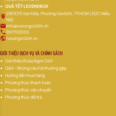
QUÀ TẾT LEGENDBOX
290/D15 Vạn Kiếp, Phường Gia Định, TP.HCM ( KDC Miếu
Nổi)
info@ruoungon24h.vn
0971510055
ruoungon24h.vn
Phương Pháp Sản Xuất Sparkling
GIỚI THIỆU DỊCH VỤ VÀ CHÍNH SÁCH
Phương Pháp Truyền Thống
Lên men lần 2 ngay trong chai thủy tinh.
Giới thiệu Rượu Ngon 24H
Q&A - Những câu hỏi thường gặp
Tốn thời gian, kỹ thuật phức tạp, tạo bọt mịn, dai,
đẳng cấp.
Hướng dẫn mua hàng
Phương thức thanh toán
Áp dụng cho:
Champagne
,
Cava
,
Crémant
,
Sparkling Burgundy
…
Phương thức vận chuyển
Phương Pháp Charmat
Phương thức đổi trả
Lên men lần 2 trong bồn áp suất lớn.
Nhanh, tiết kiệm chi phí, giữ hương trái cây tươi sáng.