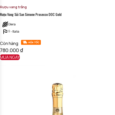
Rượu vang trắng
Rượu Vang Sủi San Simone Prosecco DOC Gold
Glera
Ý - Italia
Còn hàng
780.000
₫
MUA NGAY