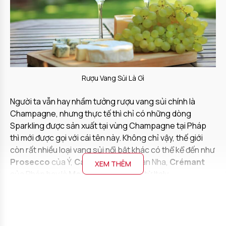
Rượu Vang Sủi Là Gì
Người ta vẫn hay nhầm tưởng rượu vang sủi chính là
Champagne, nhưng thực tế thì chỉ có những dòng
Sparkling được sản xuất tại vùng Champagne tại Pháp
thì mới được gọi với cái tên này. Không chỉ vậy, thế giới
còn rất nhiều loại vang sủi nổi bật khác có thể kể đến như
Prosecco
của Ý,
Cava
đến từ Tây Ban Nha,
Crémant
XEM THÊM
của Pháp hay là
Moscato d’Asti
đến từ Italy,...
Đặc Điểm Nổi Bật
Sảng khoái, sống động
: Rượu Vang Sủi mang đến