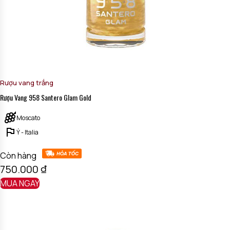
Rượu vang trắng
Rượu Vang 958 Santero Glam Gold
Moscato
Ý - Italia
Còn hàng
750.000
₫
MUA NGAY