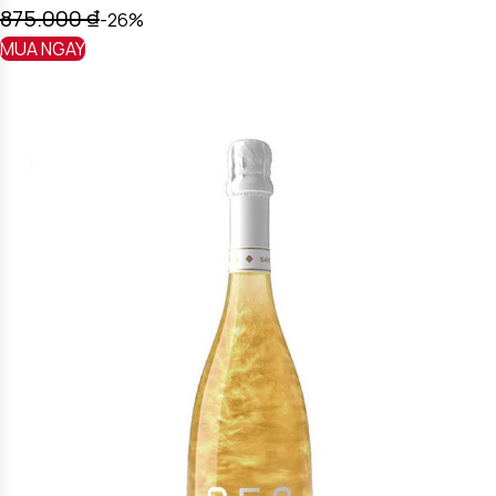
875.000
₫
-26%
MUA NGAY