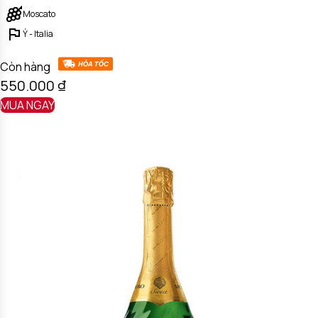
Moscato
Ý - Italia
Còn hàng
550.000
₫
MUA NGAY