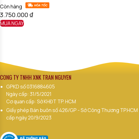
Còn hàng
3.750.000
₫
MUA NGAY
CÔNG TY TNHH XNK TRẦN NGUYÊN
GPKD số
0316884605
Ngày cấp: 31/5/2021
Cơ quan cấp: Sở KHĐT TP. HCM
Giấy phép Bán buôn số 426/GP - Sở Công Thương TP.HCM
cấp ngày 20/9/2023