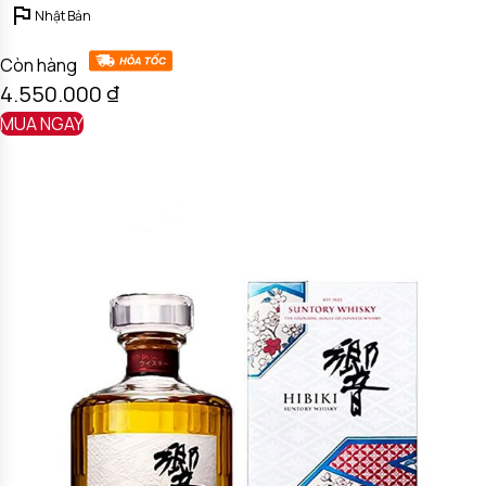
Nhật Bản
Còn hàng
4.550.000
₫
MUA NGAY