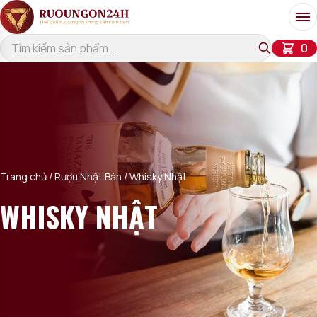
Bỏ qua đến nội dung
Me
ch
0
Trang chủ
/
Rượu Nhật Bản
/ Whisky Nhật
WHISKY NHẬT