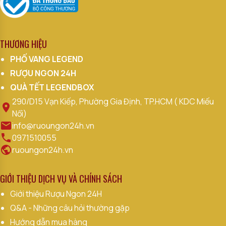
THƯƠNG HIỆU
PHỐ VANG LEGEND
RƯỢU NGON 24H
QUÀ TẾT LEGENDBOX
290/D15 Vạn Kiếp, Phường Gia Định, TP.HCM ( KDC Miếu
Nổi)
info@ruoungon24h.vn
0971510055
ruoungon24h.vn
GIỚI THIỆU DỊCH VỤ VÀ CHÍNH SÁCH
Giới thiệu Rượu Ngon 24H
Q&A - Những câu hỏi thường gặp
Hướng dẫn mua hàng