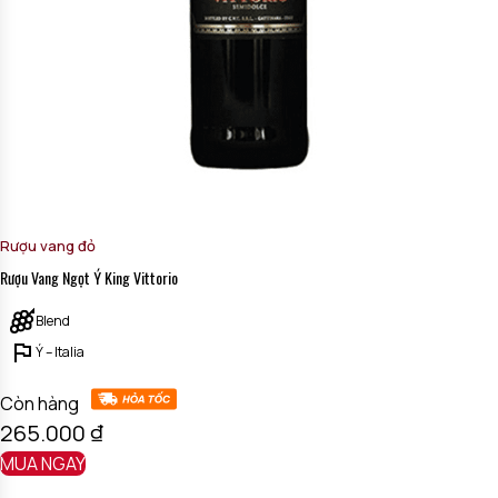
Rượu vang đỏ
Rượu Vang Ngọt Ý King Vittorio
Blend
Ý – Italia
Còn hàng
265.000
₫
MUA NGAY