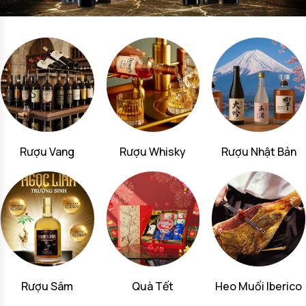
Rượu Vang
Rượu Whisky
Rượu Nhật Bản
Rượu Sâm
Quà Tết
Heo Muối Iberico