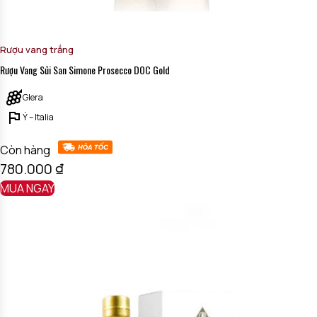
Rượu vang trắng
Rượu Vang Sủi San Simone Prosecco DOC Gold
Glera
Ý – Italia
Còn hàng
780.000
₫
MUA NGAY