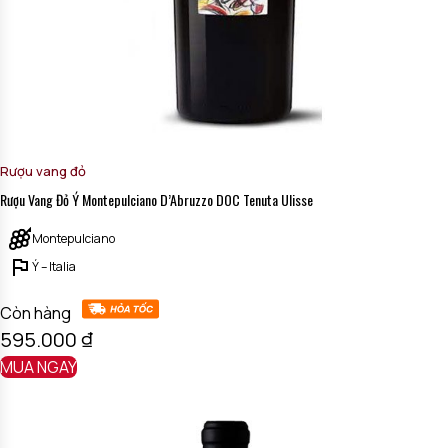
Rượu vang đỏ
Rượu Vang Đỏ Ý Montepulciano D’Abruzzo DOC Tenuta Ulisse
Montepulciano
Ý – Italia
Còn hàng
595.000
₫
MUA NGAY