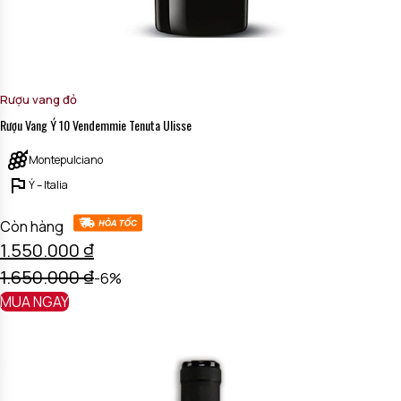
Rượu vang đỏ
Rượu Vang Ý 10 Vendemmie Tenuta Ulisse
Montepulciano
Ý – Italia
Còn hàng
1.550.000
₫
1.650.000
₫
-6%
MUA NGAY