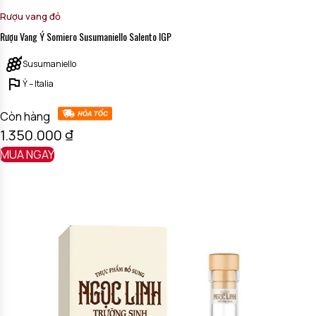
Rượu vang đỏ
Rượu Vang Ý Somiero Susumaniello Salento IGP
Susumaniello
Ý – Italia
Còn hàng
1.350.000
₫
MUA NGAY