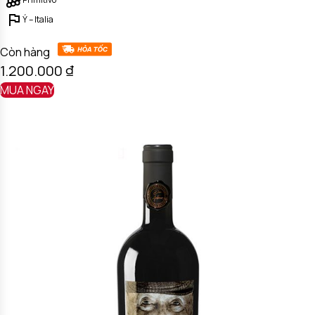
Ý – Italia
Còn hàng
1.200.000
₫
MUA NGAY