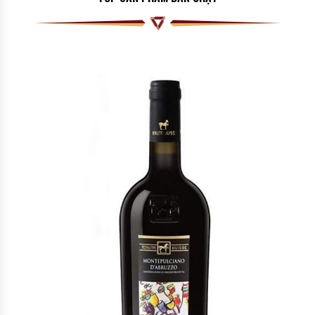
Còn hàng
1.750.000
₫
2.200.000
₫
-20%
MUA NGAY