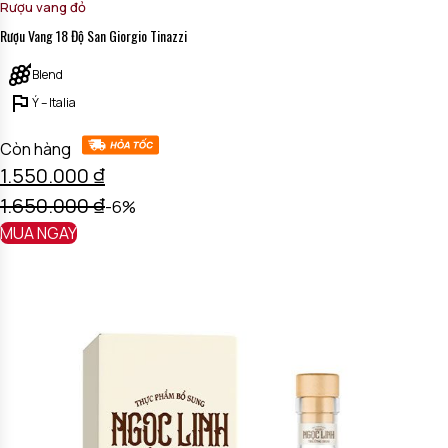
Rượu vang đỏ
Rượu Vang 18 Độ San Giorgio Tinazzi
Blend
Ý – Italia
Còn hàng
1.550.000
₫
1.650.000
₫
-6%
MUA NGAY