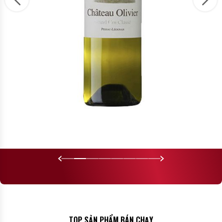
Rượu vang trắng
Rượu Vang Pháp Chateau Olivier Blanc Grand Cru Classe
Blend
Pháp
TOP SẢN PHẨM BÁN CHẠY