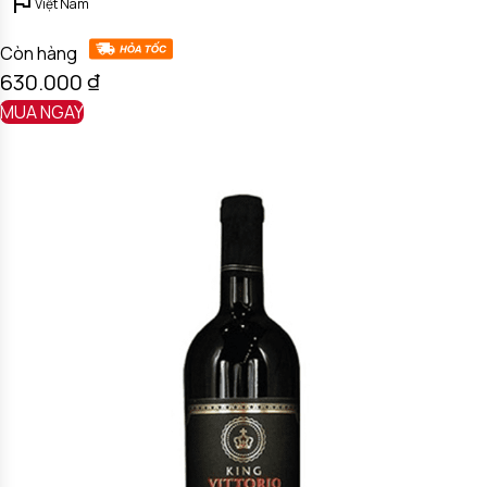
Việt Nam
Còn hàng
630.000
₫
MUA NGAY