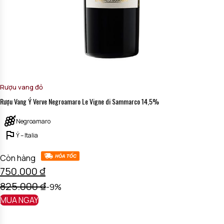
Rượu vang đỏ
Rượu Vang Ý Verve Negroamaro Le Vigne di Sammarco 14,5%
Negroamaro
Ý – Italia
Còn hàng
750.000
₫
825.000
₫
-9%
MUA NGAY