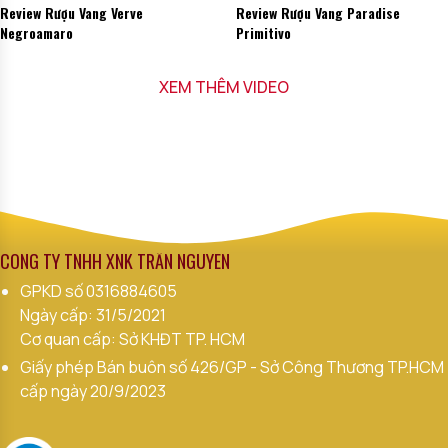
Review Rượu Vang Verve
Review Rượu Vang Paradise
Negroamaro
Primitivo
XEM THÊM VIDEO
CÔNG TY TNHH XNK TRẦN NGUYÊN
GPKD số
0316884605
Ngày cấp: 31/5/2021
Cơ quan cấp: Sở KHĐT TP. HCM
Giấy phép Bán buôn số 426/GP - Sở Công Thương TP.HCM
cấp ngày 20/9/2023