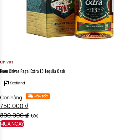
Chivas
Rượu Chivas Regal Extra 13 Tequila Cask
Scotland
Còn hàng
750.000
₫
800.000
₫
-6%
MUA NGAY