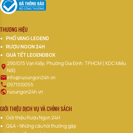
THƯƠNG HIỆU
PHỐ VANG LEGEND
RƯỢU NGON 24H
QUÀ TẾT LEGENDBOX
290/D15 Vạn Kiếp, Phường Gia Định, TP.HCM ( KDC Miếu
Nổi)
info@ruoungon24h.vn
0971510055
ruoungon24h.vn
GIỚI THIỆU DỊCH VỤ VÀ CHÍNH SÁCH
Giới thiệu Rượu Ngon 24H
Q&A - Những câu hỏi thường gặp