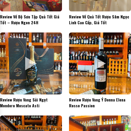
Review Về Bộ Sưu Tập Quà Tết Giá
Review Về Quà Tết Rượu Sâm Ngọc
Tốt – Rượu Ngon 24H
Linh Cao Cấp, Giá Tốt
Review Rượu Vang Sủi Ngọt
Review Rượu Vang Ý Donna Elena
Mondoro Moscato Asti
Rosso Passion