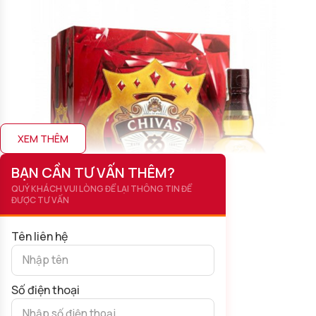
XEM THÊM
BẠN CẦN TƯ VẤN THÊM?
QUÝ KHÁCH VUI LÒNG ĐỂ LẠI THÔNG TIN ĐỂ
ĐƯỢC TƯ VẤN
Tên liên hệ
Số điện thoại