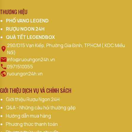
THƯƠNG HIỆU
PHỐ VANG LEGEND
RƯỢU NGON 24H
QUÀ TẾT LEGENDBOX
290/D15 Vạn Kiếp, Phường Gia Định, TP.HCM ( KDC Miếu
Nổi)
info@ruoungon24h.vn
0971510055
ruoungon24h.vn
GIỚI THIỆU DỊCH VỤ VÀ CHÍNH SÁCH
Giới thiệu Rượu Ngon 24H
Q&A - Những câu hỏi thường gặp
Hướng dẫn mua hàng
Phương thức thanh toán