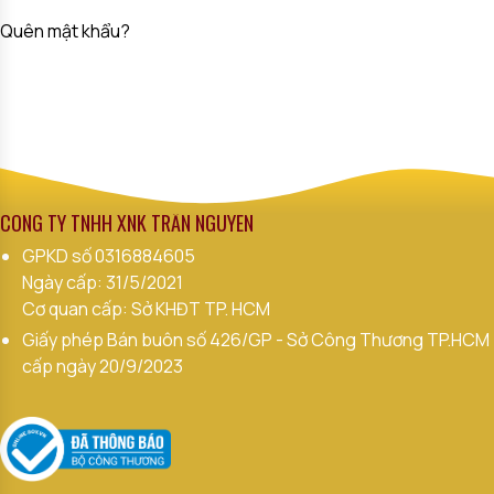
Quên mật khẩu?
CÔNG TY TNHH XNK TRẦN NGUYÊN
GPKD số
0316884605
Ngày cấp: 31/5/2021
Cơ quan cấp: Sở KHĐT TP. HCM
Giấy phép Bán buôn số 426/GP - Sở Công Thương TP.HCM
cấp ngày 20/9/2023