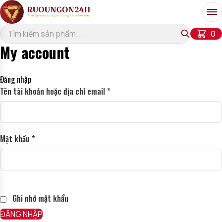
Bỏ qua đến nội dung
Me
ch
0
My account
Đăng nhập
Bắt
Tên tài khoản hoặc địa chỉ email
*
buộc
Bắt
Mật khẩu
*
buộc
Alternative:
Ghi nhớ mật khẩu
ĐĂNG NHẬP