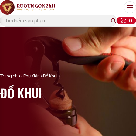
Bỏ qua đến nội dung
Me
ch
0
Trang chủ
/
Phụ Kiện
/ Đồ Khui
ĐỒ KHUI