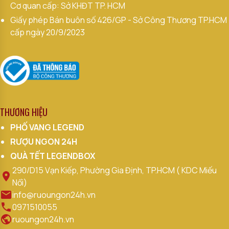
Cơ quan cấp: Sở KHĐT TP. HCM
Giấy phép Bán buôn số 426/GP - Sở Công Thương TP.HCM
cấp ngày 20/9/2023
THƯƠNG HIỆU
PHỐ VANG LEGEND
RƯỢU NGON 24H
QUÀ TẾT LEGENDBOX
290/D15 Vạn Kiếp, Phường Gia Định, TP.HCM ( KDC Miếu
Nổi)
info@ruoungon24h.vn
0971510055
ruoungon24h.vn