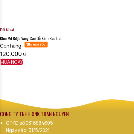
Đồ Khui
Khui Mở Rượu Vang Cán Gỗ Kèm Bao Da
Còn hàng
120.000
₫
MUA NGAY
CÔNG TY TNHH XNK TRẦN NGUYÊN
GPKD số
0316884605
Ngày cấp: 31/5/2021