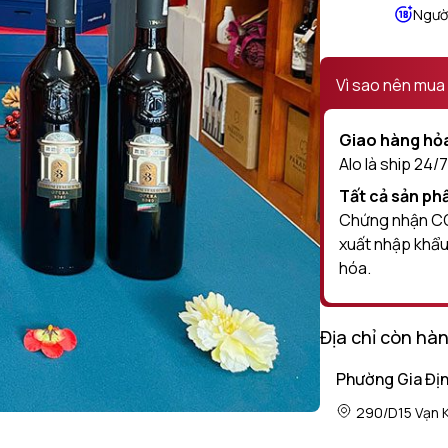
Người
Vì sao nên mua
Giao hàng hỏa
Alo là ship 24/7
Tất cả sản p
Chứng nhận CO 
xuất nhập khẩu
hóa.
Địa chỉ còn hà
Phường Gia Đị
290/D15 Vạn K