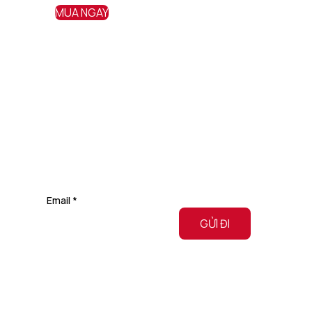
MUA NGAY
ự
mẽ.
ên
Email
*