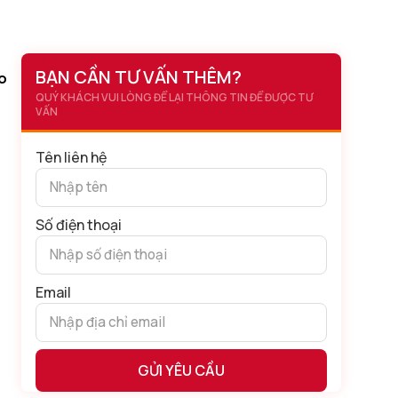
BẠN CẦN TƯ VẤN THÊM?
o
QUÝ KHÁCH VUI LÒNG ĐỂ LẠI THÔNG TIN ĐỂ ĐƯỢC TƯ
VẤN
Tên liên hệ
Số điện thoại
Email