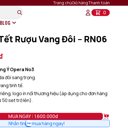
Trang chủ
Giỏ hàng
Thanh toán
0
BLOG
Tết Rượu Vang Đôi – RN06
Rượu Vang Ý
Rượu Vang Pháp
₫
Rượu Vang Chile
Rượu Vang Mỹ
ng Ý Opera No3
.
Rượu Vang New Zealand
da đôi sang trọng.
Rượu Vang Tây Ban Nha
Rượu Vang Úc
vang tinh tế.
riêng, logo in nổi thương hiệu (áp dụng cho đơn hàng
50 set trở lên).
Alternativ
MUA NGAY
1.600.000₫
Nhắn tin
mua hàng ngay!