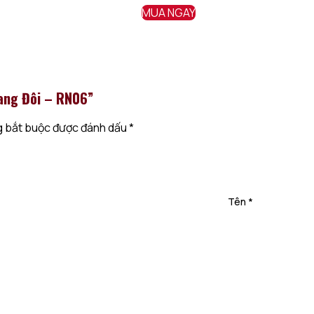
MUA NGAY
pera đảm bảo làm hài lòng những người có khẩu vị yêu thích s
 lại cảm giác hiện đại, sang trọng, dễ dàng gây ấn tượng mạnh 
t hàng đến giao nhận được kiểm soát chặt chẽ, mang đến sự y
Vang Đôi – RN06”
 bắt buộc được đánh dấu
*
quà khẳng định chất lượng và sự tinh hoa của bạn.
c ưu đãi tốt nhất, Quý Khách hãy gọi ngay tới
Hotline
Rượu
Tên
*