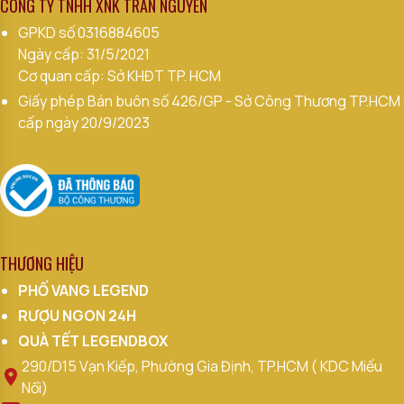
CÔNG TY TNHH XNK TRẦN NGUYÊN
GPKD số
0316884605
Ngày cấp: 31/5/2021
Cơ quan cấp: Sở KHĐT TP. HCM
Giấy phép Bán buôn số 426/GP - Sở Công Thương TP.HCM
cấp ngày 20/9/2023
THƯƠNG HIỆU
PHỐ VANG LEGEND
RƯỢU NGON 24H
QUÀ TẾT LEGENDBOX
290/D15 Vạn Kiếp, Phường Gia Định, TP.HCM ( KDC Miếu
Nổi)