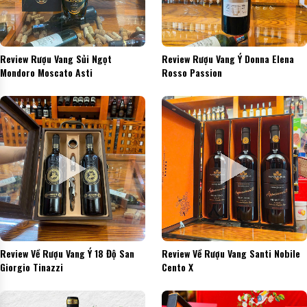
Review Rượu Vang Sủi Ngọt
Review Rượu Vang Ý Donna Elena
Mondoro Moscato Asti
Rosso Passion
Review Về Rượu Vang Ý 18 Độ San
Review Về Rượu Vang Santi Nobile
Giorgio Tinazzi
Cento X