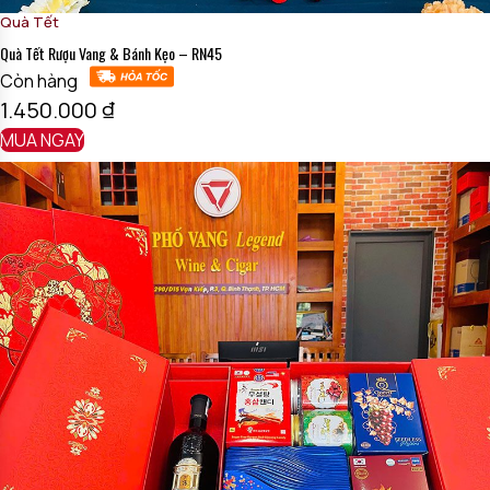
Quà Tết
Quà Tết Rượu Vang & Bánh Kẹo – RN45
Còn hàng
1.450.000
₫
MUA NGAY