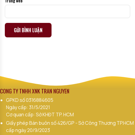
Trang web
Alternative:
CÔNG TY TNHH XNK TRẦN NGUYÊN
GPKD số
0316884605
Ngày cấp: 31/5/2021
Cơ quan cấp: Sở KHĐT TP. HCM
Giấy phép Bán buôn số 426/GP - Sở Công Thương TP.HCM
cấp ngày 20/9/2023