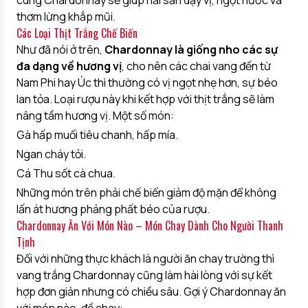
cùng Chardonnay sẽ giúp hải sản dậy vị, ngọt nước và
thơm lừng khắp mũi.
Các Loại Thịt Trắng Chế Biến
Như đã nói ở trên,
Chardonnay là giống nho các sự
đa dạng về hương vị
, cho nên các chai vang đến từ
Nam Phi hay Úc thì thường có vị ngọt nhẹ hơn, sự béo
lan tỏa. Loại rượu này khi kết hợp với thịt trắng sẽ làm
nâng tầm hương vị. Một số món:
Gà hấp muối tiêu chanh, hấp mía.
Ngan cháy tỏi.
Cá Thu sốt cà chua.
Những món trên phải chế biến giảm độ mặn để không
lấn át hương phảng phất béo của rượu.
Chardonnay Ăn Với Món Nào – Món Chay Dành Cho Người Thanh
Tịnh
Đối với những thực khách là người ăn chay trường thì
vang trắng Chardonnay cũng làm hài lòng với sự kết
hợp đơn giản nhưng có chiều sâu. Gợi ý Chardonnay ăn