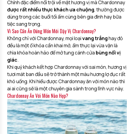
Chính đặc điểm nổi trội về mặt hương vị mà Chardonnay
được rất nhiều thực khách ưa chuộng
, thường được
dùng trong các buổi tối ấm cùng bên gia đình hay bữa
tiệc sang trọng.
Vì Sao Cần Ăn Đúng Món Mới Dậy Vị Chardonnay?
Không chỉ với Chardonnay, mọi loại
vang trắng
hay đỏ
đều là một ổ khóa cần khai mở, ẩm thực lại vừa vặn là
chìa khóa hoàn hảo để mở tung cánh cửa
bùng nổi vị
giác
.
Khi quý khách kết hợp Chardonnay với sai món, hương vị
tươi mát ban đầu sẽ trở thành một màu hương lợ đục rất
khó uống. Khi hiểu được Chardonnay ăn với món nào thì
ai ai cũng sẽ là một chuyên gia sành trong lĩnh vực này.
Chardonnay Ăn Với Món Nào Hợp?