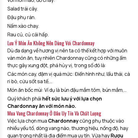
với món nào, đồ chay:
Salad trái cây.
Đậu phụ rán.
Nấm xào chay.
Rau củ, củ cải hấp.
Lưu Ý Món Ăn Không Nên Dùng Với Chardonnay
Dù đa dạng về hương vị nên ta có thể kết hợp với muôn
vàn món ăn, tuy nhiên Chardonnay cũng có những ẩm
thực gây xung đột, phá hủy vị, trong số đó là:
Các món cay, đậm vị quá mức: Điển hình như, lẩu thái, cà
ri bò, cừu sốt sa tế,…
Món ăn bốc mùi: Ví dụ là bún đậu mắm tôm, bún mắm,…
Quý khách phải
hết sức lưu ý với lựa chọn
Chardonnay ăn với món nào.
Mua Vang Chardonnay Ở Đâu Uy Tín Và Chất Lượng
Việc lựa chọn mua
Chardonnay
cũng phụ thuộc vào
nhiều yếu tố, dòng vang nào, thương hiệu, nồng độ, hay
quan trọng nhất là địa điểm mua uy tín. Vừa hay
Rượu