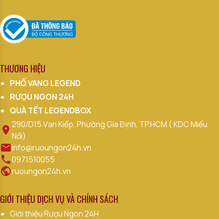
THƯƠNG HIỆU
PHỐ VANG LEGEND
RƯỢU NGON 24H
QUÀ TẾT LEGENDBOX
290/D15 Vạn Kiếp, Phường Gia Định, TP.HCM ( KDC Miếu
Nổi)
info@ruoungon24h.vn
0971510055
ruoungon24h.vn
GIỚI THIỆU DỊCH VỤ VÀ CHÍNH SÁCH
Giới thiệu Rượu Ngon 24H