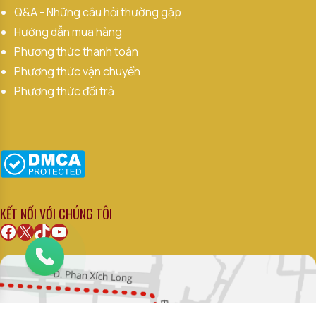
Q&A - Những câu hỏi thường gặp
Hướng dẫn mua hàng
Phương thức thanh toán
Phương thức vận chuyển
Phương thức đổi trả
KẾT NỐI VỚI CHÚNG TÔI
Facebook
X
TikTok
Youtube