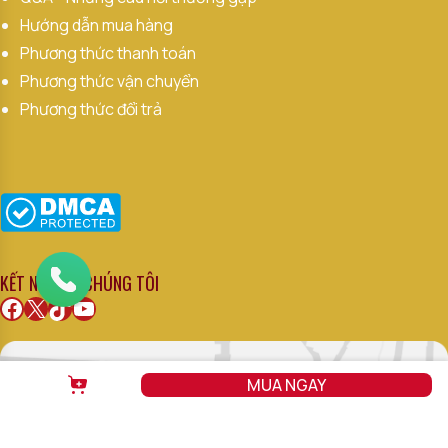
Hướng dẫn mua hàng
Phương thức thanh toán
Phương thức vận chuyển
Phương thức đổi trả
KẾT NỐI VỚI CHÚNG TÔI
Facebook
X
TikTok
Youtube
MUA NGAY