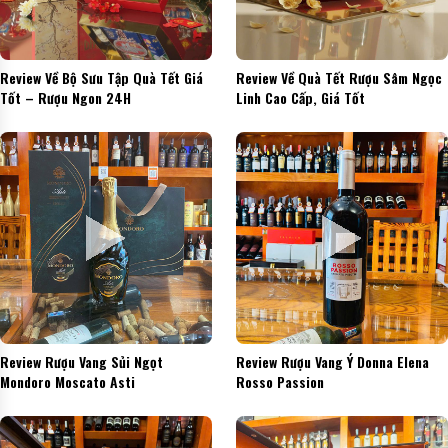
Review Về Bộ Sưu Tập Quà Tết Giá
Review Về Quà Tết Rượu Sâm Ngọc
Tốt – Rượu Ngon 24H
Linh Cao Cấp, Giá Tốt
Review Rượu Vang Sủi Ngọt
Review Rượu Vang Ý Donna Elena
Mondoro Moscato Asti
Rosso Passion