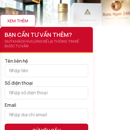
XEM THÊM
BẠN CẦN TƯ VẤN THÊM?
QUÝ KHÁCH VUI LÒNG ĐỂ LẠI THÔNG TIN ĐỂ
ĐƯỢC TƯ VẤN
Tên liên hệ
Số điện thoại
Rượu Sâm Trường Sinh Rượu Ngon 24H
Email
Đây không chỉ là thức uống thưởng thức mà còn xứng đáng là
món quà tặng sức khỏe cao cấp dành cho người thân, đối tác.