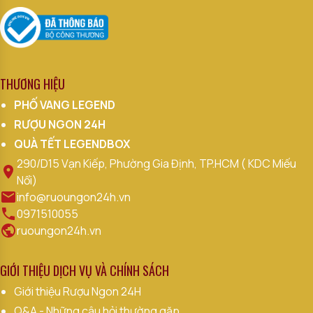
THƯƠNG HIỆU
PHỐ VANG LEGEND
RƯỢU NGON 24H
QUÀ TẾT LEGENDBOX
290/D15 Vạn Kiếp, Phường Gia Định, TP.HCM ( KDC Miếu
Nổi)
info@ruoungon24h.vn
0971510055
ruoungon24h.vn
GIỚI THIỆU DỊCH VỤ VÀ CHÍNH SÁCH
Giới thiệu Rượu Ngon 24H
Q&A - Những câu hỏi thường gặp