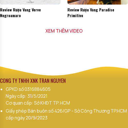
Review Rượu Vang Verve
Review Rượu Vang Paradise
Negroamaro
Primitivo
XEM THÊM VIDEO
CÔNG TY TNHH XNK TRẦN NGUYÊN
GPKD số
0316884605
Ngày cấp: 31/5/2021
Cơ quan cấp: Sở KHĐT TP. HCM
Giấy phép Bán buôn số 426/GP - Sở Công Thương TP.HCM
cấp ngày 20/9/2023