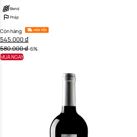
Địa chỉ: 290/D15 Vạn Kiếp, Phường 1, Bình Thạnh, TP.HCM.
Blend
Pháp
Còn hàng
545.000
₫
580.000
₫
-6%
MUA NGAY