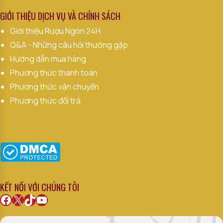
GIỚI THIỆU DỊCH VỤ VÀ CHÍNH SÁCH
Giới thiệu Rượu Ngon 24H
Q&A - Những câu hỏi thường gặp
Hướng dẫn mua hàng
Phương thức thanh toán
Phương thức vận chuyển
Phương thức đổi trả
KẾT NỐI VỚI CHÚNG TÔI
Facebook
X
TikTok
Youtube