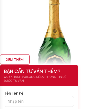
XEM THÊM
BẠN CẦN TƯ VẤN THÊM?
QUÝ KHÁCH VUI LÒNG ĐỂ LẠI THÔNG TIN ĐỂ
ĐƯỢC TƯ VẤN
Tên liên hệ