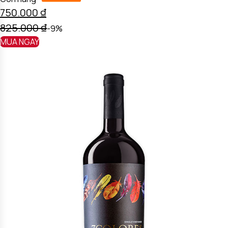
750.000
₫
825.000
₫
-9%
MUA NGAY