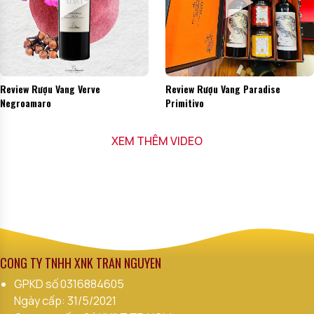
Review Rượu Vang Verve
Review Rượu Vang Paradise
Negroamaro
Primitivo
XEM THÊM VIDEO
CÔNG TY TNHH XNK TRẦN NGUYÊN
GPKD số
0316884605
Ngày cấp: 31/5/2021