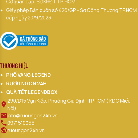
Cơ quan cấp: Sở KHĐT TP. HCM
Giấy phép Bán buôn số 426/GP - Sở Công Thương TP.HCM
cấp ngày 20/9/2023
THƯƠNG HIỆU
PHỐ VANG LEGEND
RƯỢU NGON 24H
QUÀ TẾT LEGENDBOX
290/D15 Vạn Kiếp, Phường Gia Định, TP.HCM ( KDC Miếu
Nổi)
info@ruoungon24h.vn
0971510055
ruoungon24h.vn