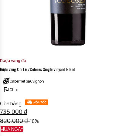
Rượu vang đỏ
Rượu Vang Chi Lê 7Colores Single Vinyard Blend
Cabernet Sauvignon
Chile
Còn hàng
735.000
₫
820.000
₫
-10%
MUA NGAY