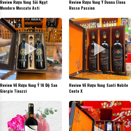
Review Rượu Vang Sủi Ngọt
Review Rượu Vang Ý Donna Elena
Mondoro Moscato Asti
Rosso Passion
Review Về Rượu Vang Ý 18 Độ San
Review Về Rượu Vang Santi Nobile
Giorgio Tinazzi
Cento X