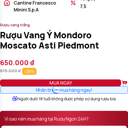
Cantine Francesco
7,5
Minini S.p.A
Rượu vang trắng
Rượu Vang Ý Mondoro
Moscato Asti Piedmont
650.000
₫
875.000
₫
-26%
MUA NGAY
Nhắn tin
mua hàng ngay!
Người dưới 18 tuổi không được phép sử dụng rượu bia
Vì sao nên mua hàng tại Rượu Ngon 24H?