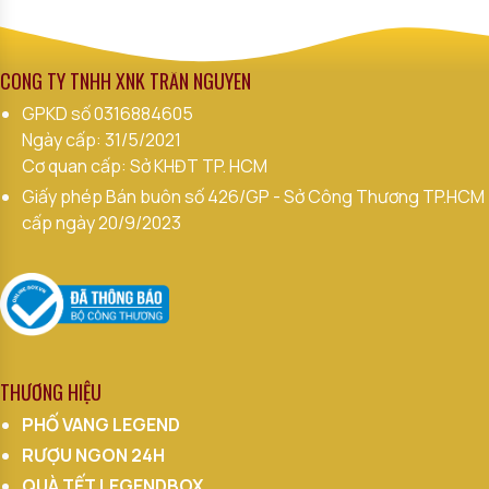
CÔNG TY TNHH XNK TRẦN NGUYÊN
GPKD số
0316884605
Ngày cấp: 31/5/2021
Cơ quan cấp: Sở KHĐT TP. HCM
Giấy phép Bán buôn số 426/GP - Sở Công Thương TP.HCM
cấp ngày 20/9/2023
THƯƠNG HIỆU
PHỐ VANG LEGEND
RƯỢU NGON 24H
QUÀ TẾT LEGENDBOX