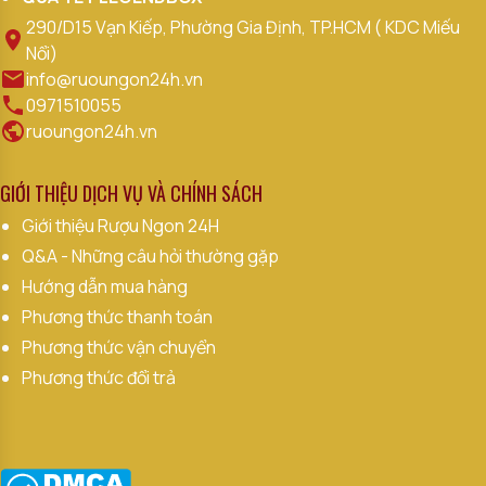
290/D15 Vạn Kiếp, Phường Gia Định, TP.HCM ( KDC Miếu
Nổi)
info@ruoungon24h.vn
0971510055
ruoungon24h.vn
GIỚI THIỆU DỊCH VỤ VÀ CHÍNH SÁCH
Giới thiệu Rượu Ngon 24H
Q&A - Những câu hỏi thường gặp
Hướng dẫn mua hàng
Phương thức thanh toán
Phương thức vận chuyển
Phương thức đổi trả