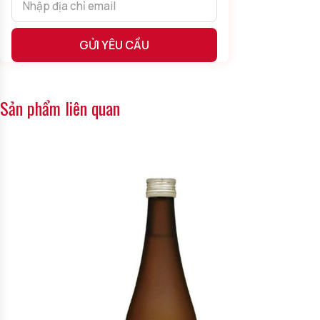
tiến, hương vị rượu phải nói là du dương miễn bàn và sẽ rất
tuyệt nếu được kết hợp với những món Nhật như cá hồi sống,
sushi, cá trích, rong nho,…
Alternative:
Xuất xứ:
Rượu Nhật Bản
.
Thương hiệu: Kubota.
Sản phẩm liên quan
Phân loại:
Rượu Sake Nhật Bản
.
Cấp độ Sake: Junmai Daiginjo.
Nồng độ: 15%.
Vùng: Niigata.
Dung tích: 720ml.
Kubota Junmai Daiginjo
chắc chắn là sự lựa chọn hàng đầu
cho những ai thích sự tinh tế, lạ lẫm của Rượu Nhật. Bên cạnh
thưởng thức trên bàn tiệc, sản phẩm này còn rất thích hợp làm
quà tặng biếu cho người thân, bạn bè trong những dịp trọng
đại. Tới với
Rượu Ngon 24H
để mua hàng cũng nhiều khuyến