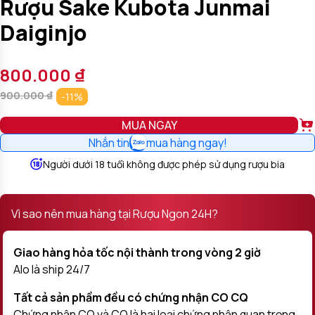
Rượu Sake Kubota Junmai
Daiginjo
800.000
₫
900.000
₫
-11%
MUA NGAY
Nhắn tin
mua hàng ngay!
Người dưới 18 tuổi không được phép sử dụng rượu bia
Vì sao nên mua hàng tại Rượu Ngon 24H?
Giao hàng hỏa tốc nội thành trong vòng 2 giờ
Alo là ship 24/7
Tất cả sản phầm đều có chứng nhận CO CQ
Chứng nhận CO và CQ là hai loại chứng nhận quan trọng