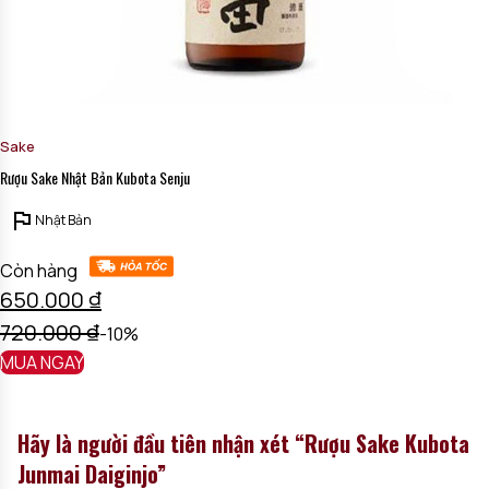
Sake
Rượu Sake Nhật Bản Kubota Senju
Nhật Bản
Còn hàng
650.000
₫
720.000
₫
-10%
MUA NGAY
Hãy là người đầu tiên nhận xét “Rượu Sake Kubota
Junmai Daiginjo”