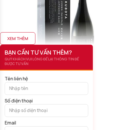
XEM THÊM
BẠN CẦN TƯ VẤN THÊM?
QUÝ KHÁCH VUI LÒNG ĐỂ LẠI THÔNG TIN ĐỂ
ĐƯỢC TƯ VẤN
Tên liên hệ
Số điện thoại
Sake Kubota Junmai Daiginjo
Email
Chính vì quy trình sản xuất thủ công kết hợp công nghệ tiến