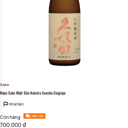
mãi nhé:
Hotline: 0971 51 0055.
Sake
Rượu Sake Nhật Bản Kubota Genshu Daiginjo
Nhật Bản
Còn hàng
700.000
₫