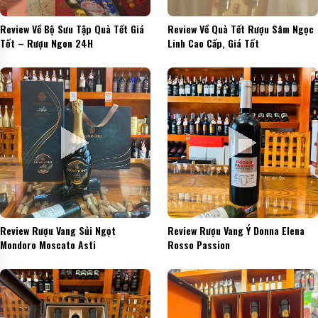
Review Về Bộ Sưu Tập Quà Tết Giá
Review Về Quà Tết Rượu Sâm Ngọc
Tốt – Rượu Ngon 24H
Linh Cao Cấp, Giá Tốt
Review Rượu Vang Sủi Ngọt
Review Rượu Vang Ý Donna Elena
Mondoro Moscato Asti
Rosso Passion