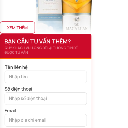
XEM THÊM
BẠN CẦN TƯ VẤN THÊM?
QUÝ KHÁCH VUI LÒNG ĐỂ LẠI THÔNG TIN ĐỂ
ĐƯỢC TƯ VẤN
Tên liên hệ
Số điện thoại
Rượu Macallan Quest
Email
Ngoài ra, chai
Macallan
này còn được tạo hình, thiết kế cực kỳ
nghệ thuật. Vỏ hộp là bầu trời xanh, mây trắng, mang tone màu