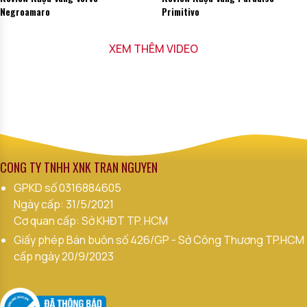
Negroamaro
Primitivo
XEM THÊM VIDEO
CÔNG TY TNHH XNK TRẦN NGUYÊN
GPKD số
0316884605
Ngày cấp: 31/5/2021
Cơ quan cấp: Sở KHĐT TP. HCM
Giấy phép Bán buôn số 426/GP - Sở Công Thương TP.HCM
cấp ngày 20/9/2023