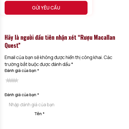
nhạt, phần nào thể hiện lòng mong muốn được yên bình, tự do
như những chú chim trên trời.
Alternative:
Sản phẩm này là 1 kiệt tác hòa hợp, bên cạnh đó còn được thiết
Hãy là người đầu tiên nhận xét “Rượu Macallan
kế tỉ mỉ, chỉn chu khiến người ta mê mẩn. Quý khách đang
muôn sở hữu chai rượu? Ghé ngay
Rượu Ngon 24H
để chốt
Quest”
đơn nhé.
Email của bạn sẽ không được hiển thị công khai.
Các
trường bắt buộc được đánh dấu
*
Đánh giá của bạn
*
Đánh giá của bạn
*
Tên
*