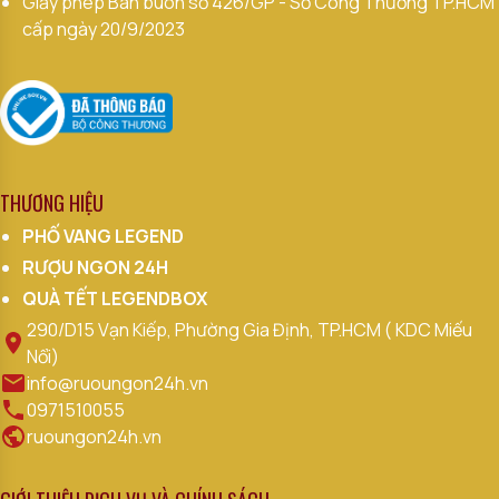
Giấy phép Bán buôn số 426/GP - Sở Công Thương TP.HCM
cấp ngày 20/9/2023
THƯƠNG HIỆU
PHỐ VANG LEGEND
RƯỢU NGON 24H
QUÀ TẾT LEGENDBOX
290/D15 Vạn Kiếp, Phường Gia Định, TP.HCM ( KDC Miếu
Nổi)
info@ruoungon24h.vn
0971510055
ruoungon24h.vn