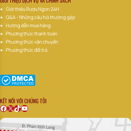
GIỚI THIỆU DỊCH VỤ VÀ CHÍNH SÁCH
Giới thiệu Rượu Ngon 24H
Q&A - Những câu hỏi thường gặp
Hướng dẫn mua hàng
Phương thức thanh toán
Phương thức vận chuyển
Phương thức đổi trả
KẾT NỐI VỚI CHÚNG TÔI
Facebook
X
TikTok
Youtube