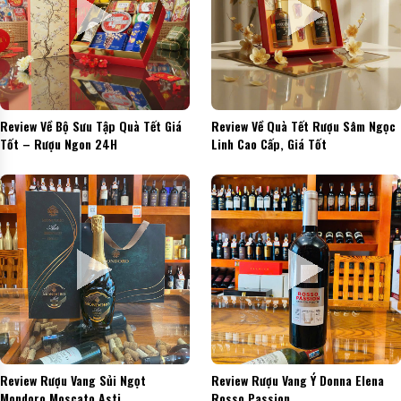
Review Về Bộ Sưu Tập Quà Tết Giá
Review Về Quà Tết Rượu Sâm Ngọc
Tốt – Rượu Ngon 24H
Linh Cao Cấp, Giá Tốt
Review Rượu Vang Sủi Ngọt
Review Rượu Vang Ý Donna Elena
Mondoro Moscato Asti
Rosso Passion