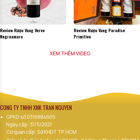
Review Rượu Vang Verve
Review Rượu Vang Paradise
Negroamaro
Primitivo
XEM THÊM VIDEO
CÔNG TY TNHH XNK TRẦN NGUYÊN
GPKD số
0316884605
Ngày cấp: 31/5/2021
Cơ quan cấp: Sở KHĐT TP. HCM