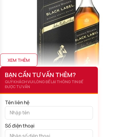
XEM THÊM
BẠN CẦN TƯ VẤN THÊM?
QUÝ KHÁCH VUI LÒNG ĐỂ LẠI THÔNG TIN ĐỂ
ĐƯỢC TƯ VẤN
Tên liên hệ
Johnnie Walker Black Label 12
Số điện thoại