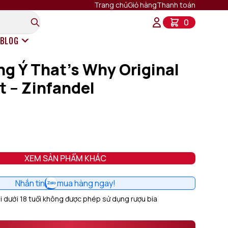
Trang chủ
Giỏ hàng
Thanh toán
0
BLOG
g Ý That’s Why Original
Rượu Vang Ý
 – Zinfandel
Rượu Vang Pháp
Rượu Vang Chile
Rượu Vang Mỹ
Rượu Vang New Zealand
Rượu Vang Tây Ban Nha
Rượu Vang Úc
XEM SẢN PHẨM KHÁC
Nhắn tin
mua hàng ngay!
 dưới 18 tuổi không được phép sử dụng rượu bia