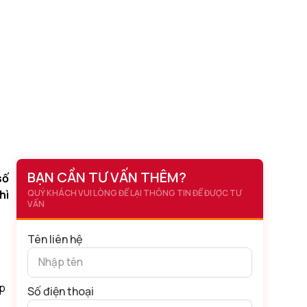
BẠN CẦN TƯ VẤN THÊM?
số
hì
QUÝ KHÁCH VUI LÒNG ĐỂ LẠI THÔNG TIN ĐỂ ĐƯỢC TƯ
VẤN
Tên liên hệ
ặp
Số điện thoại