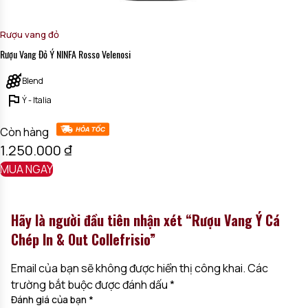
Rượu vang đỏ
Rượu Vang Đỏ Ý NINFA Rosso Velenosi
Blend
Ý - Italia
Còn hàng
1.250.000
₫
MUA NGAY
Hãy là người đầu tiên nhận xét “Rượu Vang Ý Cá
Chép In & Out Collefrisio”
Email của bạn sẽ không được hiển thị công khai.
Các
trường bắt buộc được đánh dấu
*
Đánh giá của bạn
*