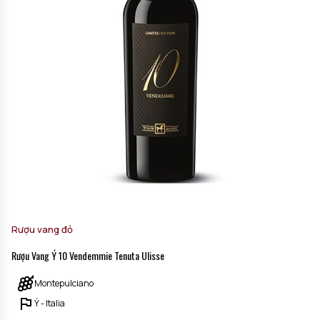
vang Ý
làm mê hồn giới thực khách trên khắp thế giới, họ biết
đã khai thác sự độc đáo của giống nho Montepulciano
d’Abruzzo, kết hợp giữa phương pháp sản xuất truyền thống
và công nghệ hiện đại để cho ra đời sản phẩm In & Out
Collefrisio.
Rượu vang đỏ
Rượu Vang Ý 10 Vendemmie Tenuta Ulisse
Montepulciano
Ý - Italia