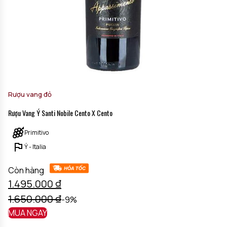
Rượu vang đỏ
Rượu Vang Ý Santi Nobile Cento X Cento
Primitivo
Ý - Italia
Còn hàng
1.495.000
₫
1.650.000
₫
-9%
MUA NGAY