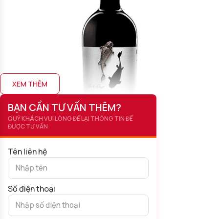
XEM THÊM
BẠN CẦN TƯ VẤN THÊM?
QUÝ KHÁCH VUI LÒNG ĐỂ LẠI THÔNG TIN ĐỂ
ĐƯỢC TƯ VẤN
Tên liên hệ
Số điện thoại
Rượu Vang Cá Chép