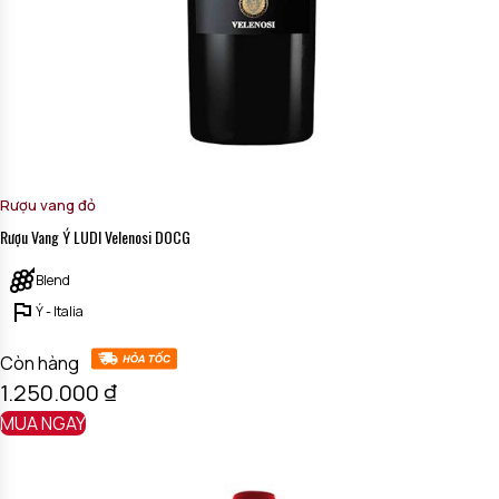
Rượu vang đỏ
Rượu Vang Ý LUDI Velenosi DOCG
Blend
Ý - Italia
Còn hàng
1.250.000
₫
MUA NGAY