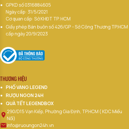
GPKD số
0316884605
Ngày cấp: 31/5/2021
Cơ quan cấp: Sở KHĐT TP. HCM
Giấy phép Bán buôn số 426/GP - Sở Công Thương TP.HCM
cấp ngày 20/9/2023
THƯƠNG HIỆU
PHỐ VANG LEGEND
RƯỢU NGON 24H
QUÀ TẾT LEGENDBOX
290/D15 Vạn Kiếp, Phường Gia Định, TP.HCM ( KDC Miếu
Nổi)
info@ruoungon24h.vn