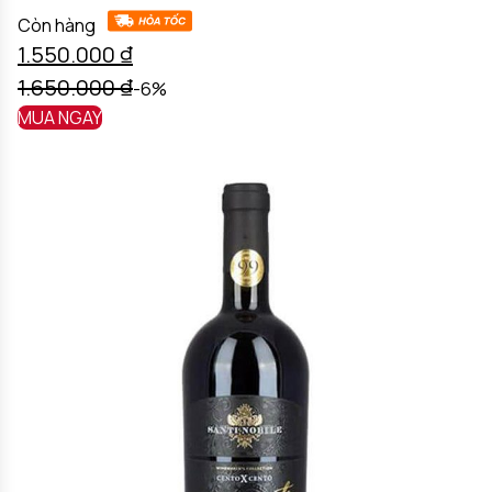
Còn hàng
1.550.000
₫
1.650.000
₫
-6%
MUA NGAY