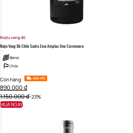
Rượu vang đỏ
Rượu Vang Đỏ Chile Santa Ema Amplus One Carmenere
Blend
Chile
Còn hàng
890.000
₫
1.150.000
₫
-23%
MUA NGAY