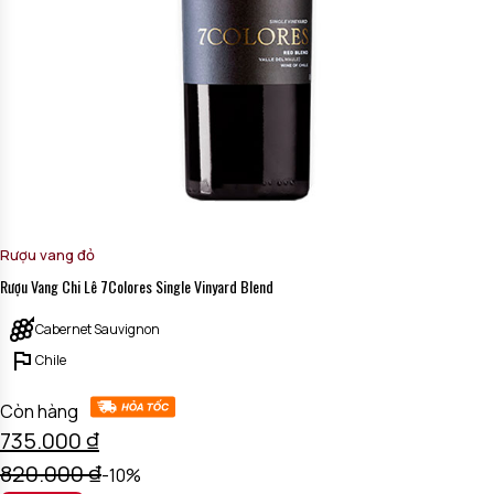
Rượu vang đỏ
Rượu Vang Chi Lê 7Colores Single Vinyard Blend
Cabernet Sauvignon
Chile
Còn hàng
735.000
₫
820.000
₫
-10%