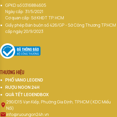
GPKD số
0316884605
Ngày cấp: 31/5/2021
Cơ quan cấp: Sở KHĐT TP. HCM
Giấy phép Bán buôn số 426/GP - Sở Công Thương TP.HCM
cấp ngày 20/9/2023
THƯƠNG HIỆU
PHỐ VANG LEGEND
RƯỢU NGON 24H
QUÀ TẾT LEGENDBOX
290/D15 Vạn Kiếp, Phường Gia Định, TP.HCM ( KDC Miếu
Nổi)
info@ruoungon24h.vn