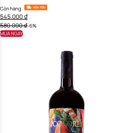
Còn hàng
545.000
₫
580.000
₫
-6%
MUA NGAY