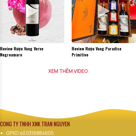
Review Rượu Vang Verve
Review Rượu Vang Paradise
Negroamaro
Primitivo
XEM THÊM VIDEO
CÔNG TY TNHH XNK TRẦN NGUYÊN
GPKD số
0316884605