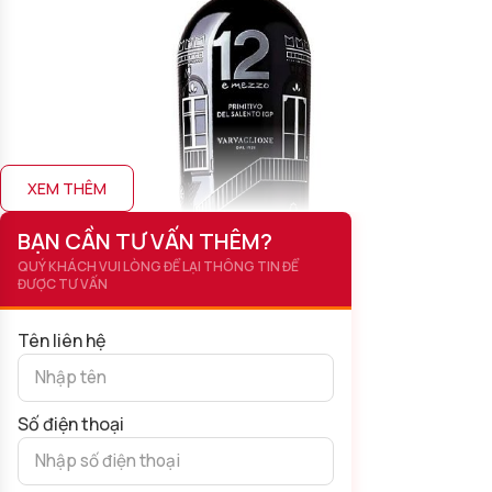
XEM THÊM
BẠN CẦN TƯ VẤN THÊM?
QUÝ KHÁCH VUI LÒNG ĐỂ LẠI THÔNG TIN ĐỂ
ĐƯỢC TƯ VẤN
Tên liên hệ
Số điện thoại
12 E Mezzo Primitivo
Màu sắc của sản phẩm: Màu đỏ hồng pha ánh tím nhạt.