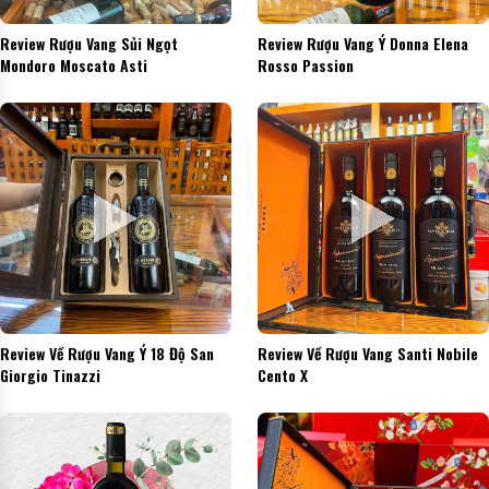
Review Rượu Vang Sủi Ngọt
Review Rượu Vang Ý Donna Elena
Mondoro Moscato Asti
Rosso Passion
Review Về Rượu Vang Ý 18 Độ San
Review Về Rượu Vang Santi Nobile
Giorgio Tinazzi
Cento X