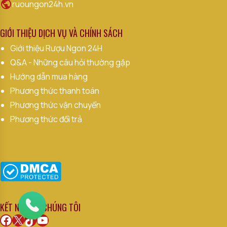
ruoungon24h.vn
GIỚI THIỆU DỊCH VỤ VÀ CHÍNH SÁCH
Giới thiệu Rượu Ngon 24H
Q&A - Những câu hỏi thường gặp
Hướng dẫn mua hàng
Phương thức thanh toán
Phương thức vận chuyển
Phương thức đổi trả
KẾT NỐI VỚI CHÚNG TÔI
Facebook
X
TikTok
Youtube