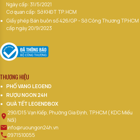
Ngày cấp: 31/5/2021
Cơ quan cấp: Sở KHĐT TP. HCM
Giấy phép Bán buôn số 426/GP - Sở Công Thương TP.HCM
cấp ngày 20/9/2023
THƯƠNG HIỆU
PHỐ VANG LEGEND
RƯỢU NGON 24H
QUÀ TẾT LEGENDBOX
290/D15 Vạn Kiếp, Phường Gia Định, TP.HCM ( KDC Miếu
Nổi)
info@ruoungon24h.vn
0971510055