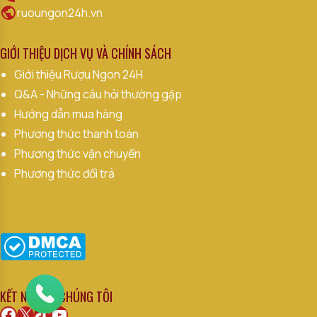
ruoungon24h.vn
GIỚI THIỆU DỊCH VỤ VÀ CHÍNH SÁCH
Giới thiệu Rượu Ngon 24H
Q&A - Những câu hỏi thường gặp
Hướng dẫn mua hàng
Phương thức thanh toán
Phương thức vận chuyển
Phương thức đổi trả
KẾT NỐI VỚI CHÚNG TÔI
Facebook
X
TikTok
Youtube