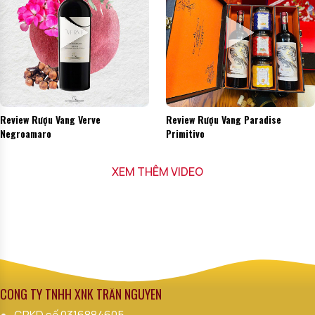
Review Rượu Vang Verve
Review Rượu Vang Paradise
Negroamaro
Primitivo
XEM THÊM VIDEO
CÔNG TY TNHH XNK TRẦN NGUYÊN
GPKD số
0316884605