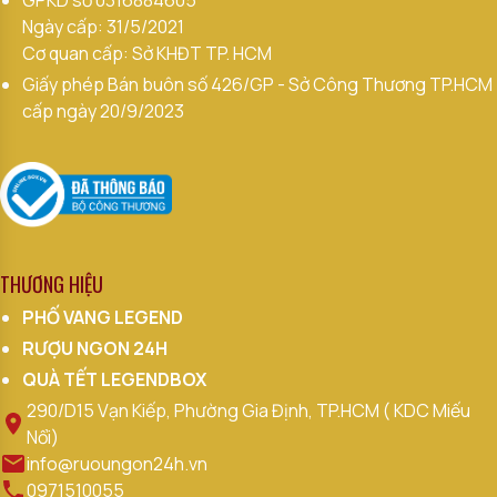
Ngày cấp: 31/5/2021
Cơ quan cấp: Sở KHĐT TP. HCM
Giấy phép Bán buôn số 426/GP - Sở Công Thương TP.HCM
cấp ngày 20/9/2023
THƯƠNG HIỆU
PHỐ VANG LEGEND
RƯỢU NGON 24H
QUÀ TẾT LEGENDBOX
290/D15 Vạn Kiếp, Phường Gia Định, TP.HCM ( KDC Miếu
Nổi)
info@ruoungon24h.vn
0971510055