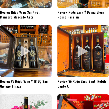
Review Rượu Vang Sủi Ngọt
Review Rượu Vang Ý Donna Elena
Mondoro Moscato Asti
Rosso Passion
Review Về Rượu Vang Ý 18 Độ San
Review Về Rượu Vang Santi Nobile
Giorgio Tinazzi
Cento X