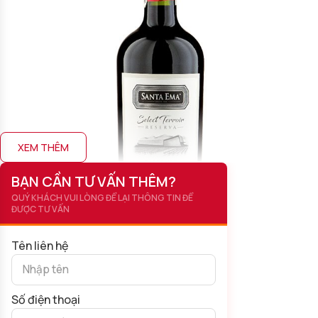
XEM THÊM
BẠN CẦN TƯ VẤN THÊM?
QUÝ KHÁCH VUI LÒNG ĐỂ LẠI THÔNG TIN ĐỂ
ĐƯỢC TƯ VẤN
Tên liên hệ
Số điện thoại
Rượu Vang Santa Ema Reserva Cabernet