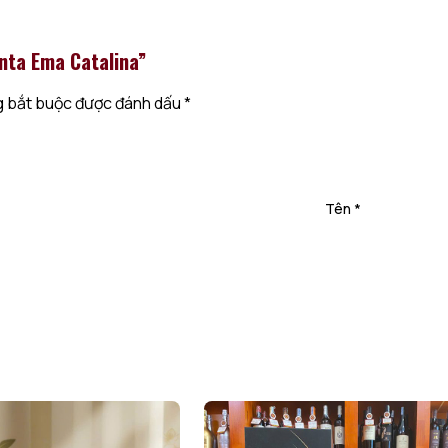
anta Ema Catalina”
 bắt buộc được đánh dấu
*
Tên
*