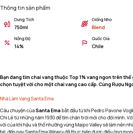
Thông tin sản phẩm
Dung Tích
Giống Nho
750ml
Blend
Nồng Độ
Quốc Gia
14%
Chile
Bạn đang tìm chai vang thuộc Top 1% vang ngon trên thế g
chọn tuyệt vời cho một chai vang cao cấp. Cùng Rượu Ngo
Nhà Làm Vang Santa Ema
Câu chuyện của
Santa Ema
bắt đầu từ khi Pedro Pavone Vogli
Chi Lê từ những năm 1930 để tìm chân trời mới cho đời mình. V
vời của khí hậu và thổ nhưỡng vùng Maipo Valley sẽ làm nên nhữ
hệ, đến nay Santa Ema Winery đã thực hiện được điều ông mong 