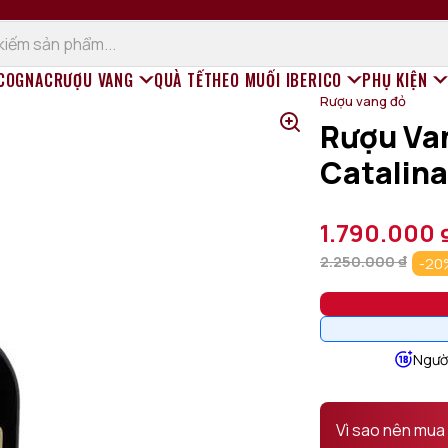
 COGNAC
RƯỢU VANG
QUÀ TẾT
HEO MUỐI IBERICO
PHỤ KIỆN
Rượu vang đỏ
Rượu Va
Rượu vang đỏ
Catalina
Rượu vang trắng
Champagne (Sâm Panh)
Rượu vang sủi
1.790.000
Rượu vang ngọt
2.250.000
₫
-20
Rượu vang hồng
Rượu vang Organic
Người
Vì sao nên mua