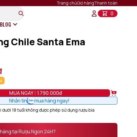
Trang chủ
Giỏ hàng
Thanh toán
0
BLOG
ng Chile Santa Ema
Rượu Vang Ý
Rượu Vang Pháp
Rượu Vang Chile
Rượu Vang Mỹ
₫
Rượu Vang New Zealand
%
Rượu Vang Tây Ban Nha
Rượu Vang Úc
Alternativ
MUA NGAY
1.790.000₫
Nhắn tin
mua hàng ngay!
 dưới 18 tuổi không được phép sử dụng rượu bia
 hàng tại Rượu Ngon 24H?