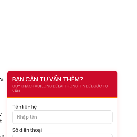
BẠN CẦN TƯ VẤN THÊM?
ựa
QUÝ KHÁCH VUI LÒNG ĐỂ LẠI THÔNG TIN ĐỂ ĐƯỢC TƯ
VẤN
Tên liên hệ
c
t
Số điện thoại
và