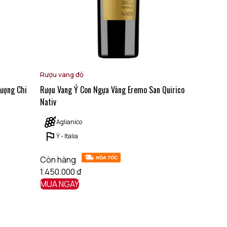
Rượu vang đỏ
Tượng Chi
Rượu Vang Ý Con Ngựa Vàng Eremo San Quirico
Nativ
Aglianico
Ý - Italia
Còn hàng
1.450.000
₫
MUA NGAY
 nếu