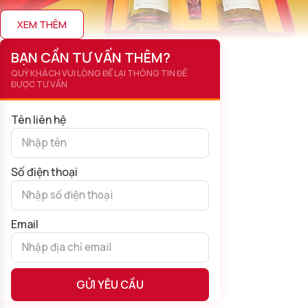
XEM THÊM
BẠN CẦN TƯ VẤN THÊM?
QUÝ KHÁCH VUI LÒNG ĐỂ LẠI THÔNG TIN ĐỂ
ĐƯỢC TƯ VẤN
Quà Tết Rượu Sâm – RN05
Tên liên hệ
Bên trong set quà gồm:
02 chai
Rượu Sâm Ngọc Linh Trường Sinh White
.
Số điện thoại
02 ly rượu nhỏ tinh tế.
Thiệp chúc Tết cá nhân hóa, in logo thương hiệu (áp dụng
cho đơn hàng từ 50 set trở lên).
Email
Điểm Nhấn Của Set Quà Này:
Thiết kế hộp quà đỏ ánh vàng sang trọng: Kết hợp sắc Tết
truyền thống với tinh thần hiện đại, toát lên vẻ đẹp đẳng cấp.