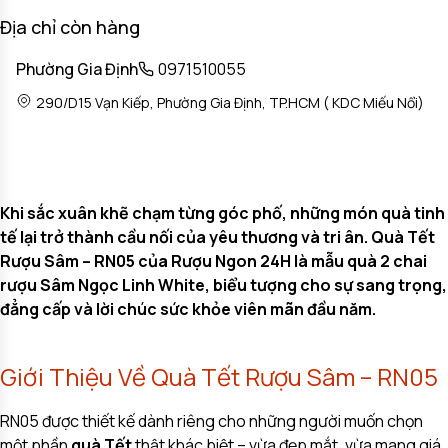
Địa chỉ còn hàng
Phường Gia Định
0971510055
290/D15 Vạn Kiếp, Phường Gia Định, TP.HCM ( KDC Miếu Nổi)
Khi sắc xuân khẽ chạm từng góc phố, những món quà tinh
tế lại trở thành cầu nối của yêu thương và tri ân. Quà Tết
Rượu Sâm – RN05 của Rượu Ngon 24H là mẫu quà 2 chai
rượu Sâm Ngọc Linh White, biểu tượng cho sự sang trọng,
đẳng cấp và lời chúc sức khỏe viên mãn đầu năm.
Giới Thiệu Về Quà Tết Rượu Sâm – RN05
RN05 được thiết kế dành riêng cho những người muốn chọn
một phần
quà Tết
thật khác biệt – vừa đẹp mắt, vừa mang giá