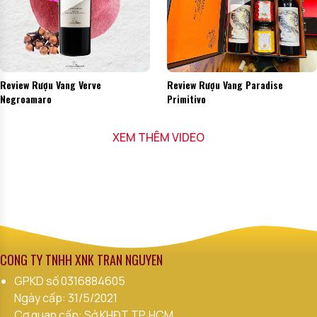
Review Rượu Vang Verve
Review Rượu Vang Paradise
Negroamaro
Primitivo
XEM THÊM VIDEO
CÔNG TY TNHH XNK TRẦN NGUYÊN
GPKD số
0316884605
Ngày cấp: 31/5/2021
Cơ quan cấp: Sở KHĐT TP. HCM