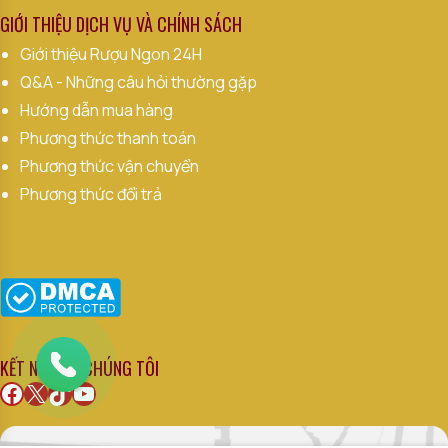
GIỚI THIỆU DỊCH VỤ VÀ CHÍNH SÁCH
Giới thiệu Rượu Ngon 24H
Q&A - Những câu hỏi thường gặp
Hướng dẫn mua hàng
Phương thức thanh toán
Phương thức vận chuyển
Phương thức đổi trả
KẾT NỐI VỚI CHÚNG TÔI
Facebook
X
TikTok
Youtube