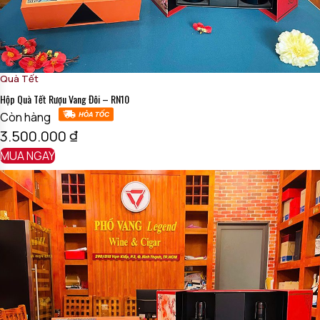
Hotline:
0971510055.
Địa chỉ:
290/D15 Vạn Kiếp, Phường Gia Định, TP. Hồ Chí
Minh.
Quà Tết
Hộp Quà Tết Rượu Vang Đôi – RN10
Còn hàng
3.500.000
₫
MUA NGAY