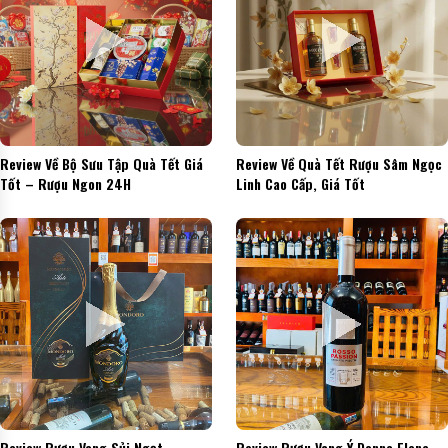
Review Về Bộ Sưu Tập Quà Tết Giá
Review Về Quà Tết Rượu Sâm Ngọc
Tốt – Rượu Ngon 24H
Linh Cao Cấp, Giá Tốt
Review Rượu Vang Sủi Ngọt
Review Rượu Vang Ý Donna Elena