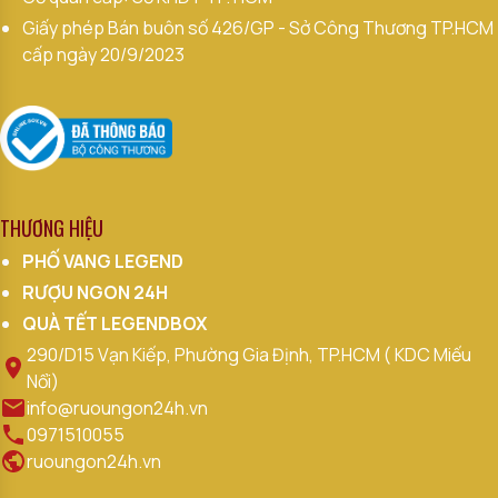
Giấy phép Bán buôn số 426/GP - Sở Công Thương TP.HCM
cấp ngày 20/9/2023
THƯƠNG HIỆU
PHỐ VANG LEGEND
RƯỢU NGON 24H
QUÀ TẾT LEGENDBOX
290/D15 Vạn Kiếp, Phường Gia Định, TP.HCM ( KDC Miếu
Nổi)
info@ruoungon24h.vn
0971510055
ruoungon24h.vn