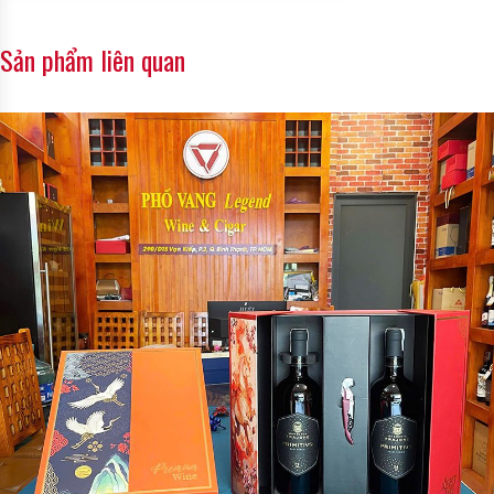
Alternative:
Rượu Sâm cao cấp
mang nhiều ý nghĩa sức khỏe và tài lộc.
Phù hợp cho nhiều mục đích biếu tặng: Từ đối tác doanh
Sản phẩm liên quan
nghiệp, khách hàng thân thiết đến người thân, bạn bè đều phù
hợp.
Tùy chỉnh thương hiệu riêng: Dịch vụ in logo – thiệp – lời
chúc giúp doanh nghiệp ghi dấu ấn đặc biệt trong từng món
quà.
Chính Sách Giao Hàng:
Miễn phí giao hàng tại TP. Hồ Chí Minh, nhận đơn toàn quốc.
Showroom trung tâm thành phố, dễ dàng đến xem và chọn
quà trực tiếp.
Đội ngũ tư vấn tận tâm, hỗ trợ khách hàng chọn quà theo
ngân sách, phong cách và đối tượng nhận.
Liên Hệ: