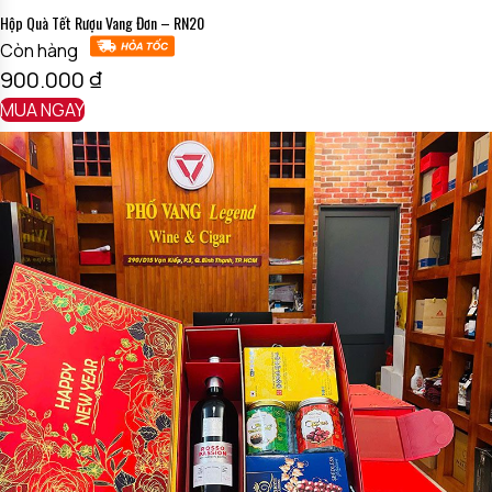
Hộp Quà Tết Rượu Vang Đơn – RN20
Còn hàng
900.000
₫
MUA NGAY