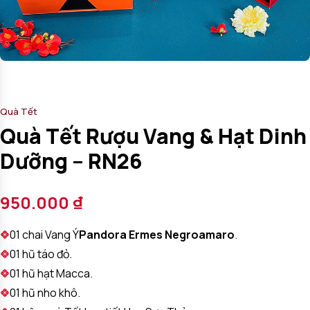
Quà Tết
Quà Tết Rượu Vang & Hạt Dinh
Dưỡng – RN26
950.000
₫
01 chai Vang Ý
Pandora Ermes Negroamaro
.
01 hũ táo đỏ.
01 hũ hạt Macca.
01 hũ nho khô.