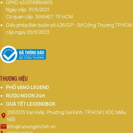
GPKD số
0316884605
Ngày cấp: 31/5/2021
Cơ quan cấp: Sở KHĐT TP. HCM
Giấy phép Bán buôn số 426/GP - Sở Công Thương TP.HCM
cấp ngày 20/9/2023
THƯƠNG HIỆU
PHỐ VANG LEGEND
RƯỢU NGON 24H
QUÀ TẾT LEGENDBOX
290/D15 Vạn Kiếp, Phường Gia Định, TP.HCM ( KDC Miếu
Nổi)
info@ruoungon24h.vn