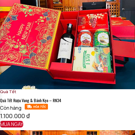
Quà Tết
Quà Tết Rượu Vang & Bánh Kẹo – RN34
Còn hàng
1.100.000
₫
MUA NGAY