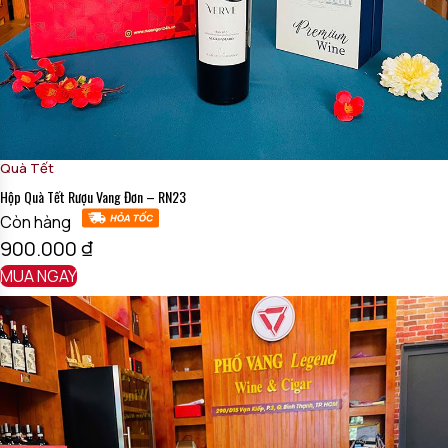
lòng lựa chọn
Quà Tết Rượu Vang & Hạt Dinh Dưỡng – RN26
để trao đi sự chu đáo và lời chúc an lành.
Mời Quý Khách gọi đến đường dây nóng của
Rượu Ngon 24H
:
0971510055
. Chúng tôi sẵn sàng hỗ trợ Quý vị hoàn thành các
đơn hàng Tết nhanh chóng!
Quà Tết
Hộp Quà Tết Rượu Vang Đơn – RN23
Còn hàng
900.000
₫
MUA NGAY