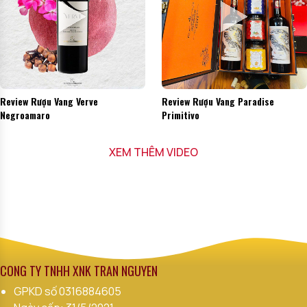
Review Rượu Vang Verve
Review Rượu Vang Paradise
Negroamaro
Primitivo
XEM THÊM VIDEO
CÔNG TY TNHH XNK TRẦN NGUYÊN
GPKD số
0316884605