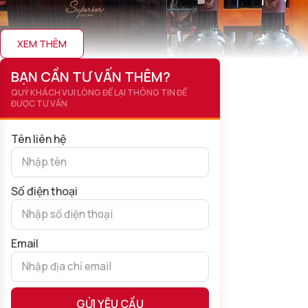
XEM THÊM
BẠN CẦN TƯ VẤN THÊM?
QUÝ KHÁCH VUI LÒNG ĐỂ LẠI THÔNG TIN ĐỂ
ĐƯỢC TƯ VẤN
Tên liên hệ
Số điện thoại
Quà Tết 2 Chai Paradise
Email
Không chỉ vậy, bên cạnh đồ khuy cao cấp bên trong và hộp
sơn mài được thiết kế tinh xảo, cặp rượu vang Ý đảm bảo chất