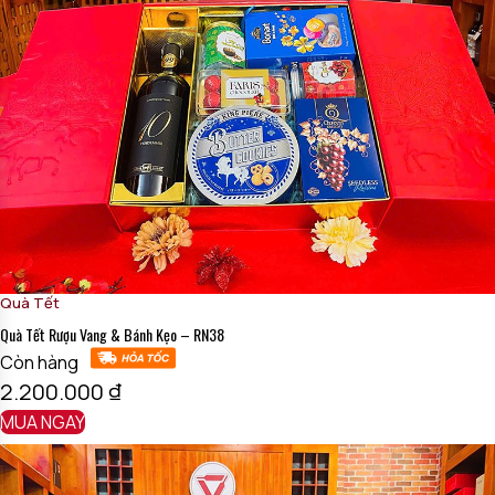
Quà Tết
Quà Tết Rượu Vang & Bánh Kẹo – RN38
Còn hàng
2.200.000
₫
MUA NGAY