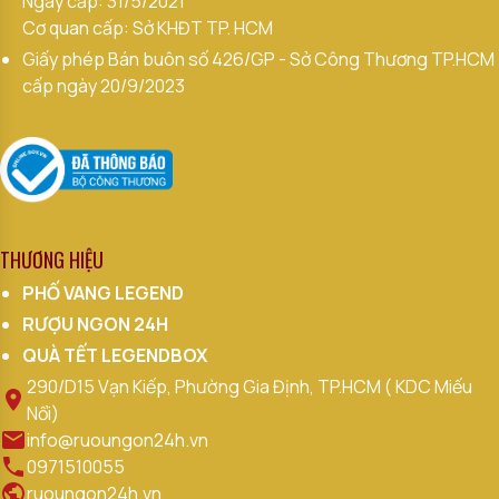
Ngày cấp: 31/5/2021
Cơ quan cấp: Sở KHĐT TP. HCM
Giấy phép Bán buôn số 426/GP - Sở Công Thương TP.HCM
cấp ngày 20/9/2023
THƯƠNG HIỆU
PHỐ VANG LEGEND
RƯỢU NGON 24H
QUÀ TẾT LEGENDBOX
290/D15 Vạn Kiếp, Phường Gia Định, TP.HCM ( KDC Miếu
Nổi)
info@ruoungon24h.vn
0971510055
ruoungon24h.vn