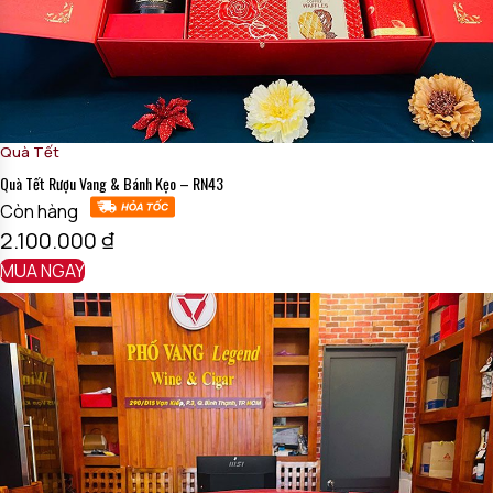
Quà Tết
Quà Tết Rượu Vang & Bánh Kẹo – RN43
Còn hàng
2.100.000
₫
MUA NGAY