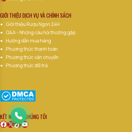
GIỚI THIỆU DỊCH VỤ VÀ CHÍNH SÁCH
Giới thiệu Rượu Ngon 24H
Q&A - Những câu hỏi thường gặp
Hướng dẫn mua hàng
Phương thức thanh toán
Phương thức vận chuyển
Phương thức đổi trả
KẾT NỐI VỚI CHÚNG TÔI
Facebook
X
TikTok
Youtube