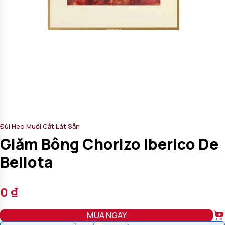
Đùi Heo Muối Cắt Lát Sẵn
Giăm Bông Chorizo Iberico De
Bellota
0
₫
MUA NGAY