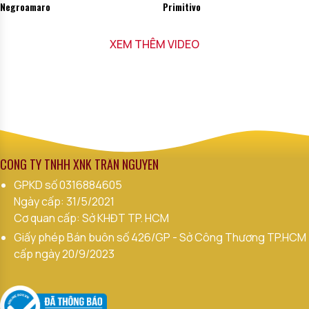
Negroamaro
Primitivo
XEM THÊM VIDEO
CÔNG TY TNHH XNK TRẦN NGUYÊN
GPKD số
0316884605
Ngày cấp: 31/5/2021
Cơ quan cấp: Sở KHĐT TP. HCM
Giấy phép Bán buôn số 426/GP - Sở Công Thương TP.HCM
cấp ngày 20/9/2023