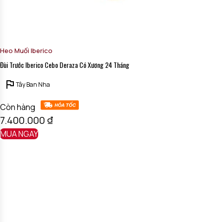
Heo Muối Iberico
Đùi Trước Iberico Cebo Deraza Có Xương 24 Tháng
Tây Ban Nha
Còn hàng
7.400.000
₫
MUA NGAY