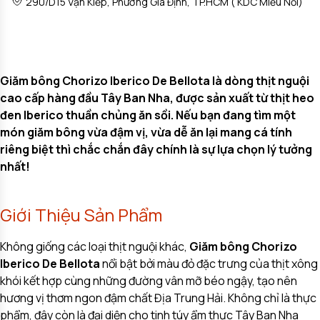
290/D15 Vạn Kiếp, Phường Gia Định, TP.HCM ( KDC Miếu Nổi)
Giăm bông Chorizo Iberico De Bellota là dòng thịt nguội
cao cấp hàng đầu Tây Ban Nha, được sản xuất từ thịt heo
đen Iberico thuần chủng ăn sồi. Nếu bạn đang tìm một
món giăm bông vừa đậm vị, vừa dễ ăn lại mang cá tính
riêng biệt thì
chắc chắn đây chính là sự lựa chọn lý tưởng
nhất!
Giới Thiệu Sản Phẩm
Không giống các loại thịt nguội khác,
Giăm bông Chorizo
Iberico De Bellota
nổi bật bởi màu đỏ đặc trưng của thịt xông
khói kết hợp cùng những đường vân mỡ béo ngậy, tạo nên
hương vị thơm ngon đậm chất Địa Trung Hải. Không chỉ là thực
phẩm, đây còn là đại diện cho tinh túy ẩm thực Tây Ban Nha