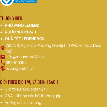
THƯƠNG HIỆU
PHỐ VANG LEGEND
RƯỢU NGON 24H
QUÀ TẾT LEGENDBOX
290/D15 Vạn Kiếp, Phường Gia Định, TP.HCM ( KDC Miếu
Nổi)
info@ruoungon24h.vn
0971510055
ruoungon24h.vn
GIỚI THIỆU DỊCH VỤ VÀ CHÍNH SÁCH
Giới thiệu Rượu Ngon 24H
Q&A - Những câu hỏi thường gặp
Hướng dẫn mua hàng