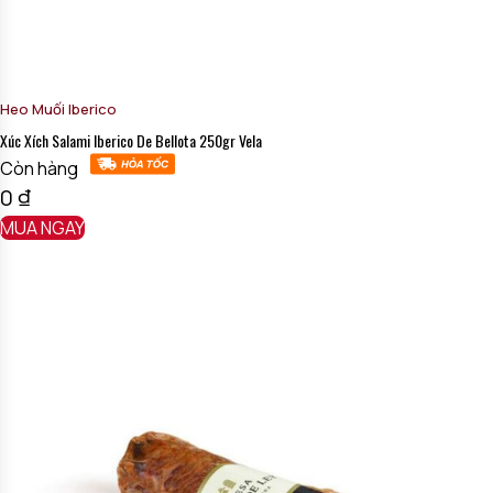
Heo Muối Iberico
Xúc Xích Salami Iberico De Bellota 250gr Vela
Còn hàng
0
₫
MUA NGAY