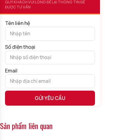
QUÝ KHÁCH VUI LÒNG ĐỂ LẠI THÔNG TIN ĐỂ
ĐƯỢC TƯ VẤN
Tên liên hệ
Số điện thoại
Giăm Bông Chorizo Iberico De Bellota
Email
Không chỉ vậy, loại giăm bông này đặc biệt chỉ sử dụng thịt vai
và mỡ lưng của
heo Iberico thuần chủng 100%
, được ướp
muối cùng nhiều gia vị nhẹ truyền thồng sau đó cắt máy ra
từng lát thịt mỏng nhẹ, mềm ngon rồi ủ khô tự nhiên từ 2 đến 4
tháng, không dùng chất bảo quản.
Alternative:
Nguyên liệu: Thịt heo đen ăn sồi Iberico chuẩn chất lượng
De Bellota. Ướp cùng paprika xông khói, tỏi, muối biển và tiêu
Sản phẩm liên quan
đen.