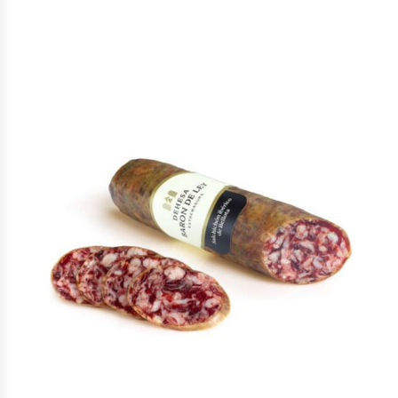
Hương vị: Màu đỏ tươi hòa trộn cũng vân mỡ bắt mắt, vị thịt
dai mềm, cay nhẹ hài hòa cùng mùi xông khói và hậu vị hảo
hạng.
Cách dùng: Nên dùng trực tiếp kèm với rượu vang đỏ.
Rượu Ngon 24H
là thương hiệu uy tín cung cấp
Heo Muối
Iberico
và những dòng rượu vang nhập khẩu, rượu mạnh, rượu
sâm, rượu Nhật và quà Tết cho nhiều doanh nghiệp trong
nhiều năm qua tại miền Nam. Liên hệ ngay để mua hàng cùng
nhiều khuyến mãi:
Hotline: 0971 51 0055.