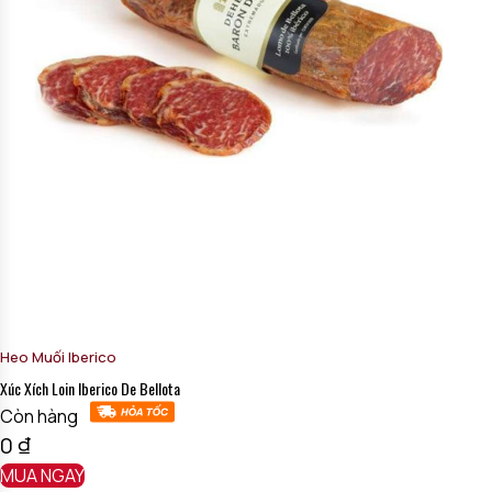
Heo Muối Iberico
Xúc Xích Loin Iberico De Bellota
Còn hàng
0
₫
MUA NGAY