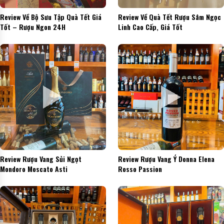
Review Về Bộ Sưu Tập Quà Tết Giá
Review Về Quà Tết Rượu Sâm Ngọc
Tốt – Rượu Ngon 24H
Linh Cao Cấp, Giá Tốt
Review Rượu Vang Sủi Ngọt
Review Rượu Vang Ý Donna Elena
Mondoro Moscato Asti
Rosso Passion