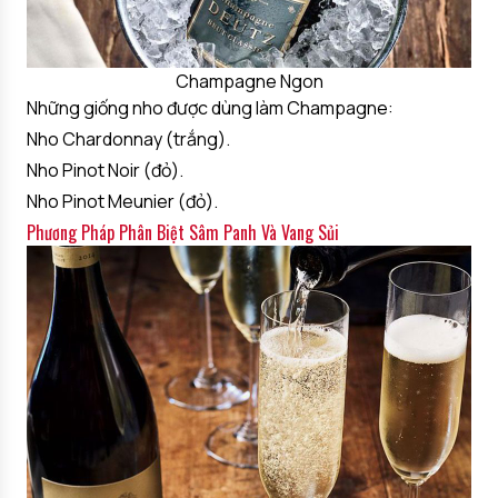
Champagne Ngon
Những giống nho được dùng làm Champagne:
Nho Chardonnay (trắng).
Nho Pinot Noir (đỏ).
Nho Pinot Meunier (đỏ).
Phương Pháp Phân Biệt Sâm Panh Và Vang Sủi