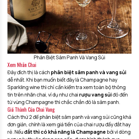
Phân Biệt Sâm Panh Và Vang Sủi
Xem Nhãn Chai
Đây đích thị là cách
phân biệt sâm panh và vang sủi
dễ nhất. Khi bạn muốn biết đây là Champagne hay
Sparkling wine thì chỉ cần kiểm tra xem toàn bộ thông
tin trên nhãn chai, ví dụ như chai
rượu vang sủi
đó đến
từ vùng Champagne thì chắc chắn đó là sâm panh.
Giá Thành Của Chai Vang
Cách thứ 2 để phân biệt sâm panh và vang sủi cũng khá
đơn giản, chính là xem giá tiền của chai rượu đấy đắt hay
rẻ. Nếu
đắt thì có khả năng là Champagne
bởi vì dòng