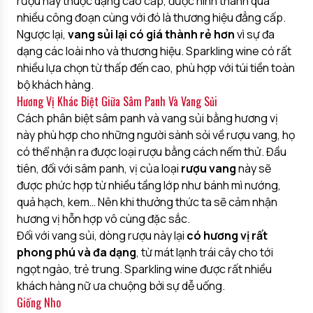
rượu này thuộc dạng cao cấp, được hình thành qua
nhiều công đoạn cùng với đó là thương hiệu đẳng cấp.
Ngược lại,
vang sủi lại có giá thành rẻ hơn
vì sự đa
dạng các loài nho và thương hiệu. Sparkling wine có rất
nhiều lựa chọn từ thấp đến cao, phù hợp với túi tiền toàn
bộ khách hàng.
Hương Vị Khác Biệt Giữa Sâm Panh Và Vang Sủi
Cách phân biệt sâm panh và vang sủi bằng hương vị
này phù hợp cho những người sành sỏi về rượu vang, họ
có thể nhận ra được loại rượu bằng cách nếm thử. Đầu
tiên, đối với sâm panh, vị của loại
rượu vang
này sẽ
được phức hợp từ nhiều tầng lớp như bánh mì nướng,
quả hạch, kem… Nên khi thưởng thức ta sẽ cảm nhận
hương vị hỗn hợp vô cùng đặc sắc.
Đối với vang sủi, dòng rượu này lại
có hương vị rất
phong phú và đa dạng
, từ mát lạnh trái cây cho tới
ngọt ngào, trẻ trung. Sparkling wine được rất nhiều
khách hàng nữ ưa chuộng bởi sự dễ uống.
Giống Nho