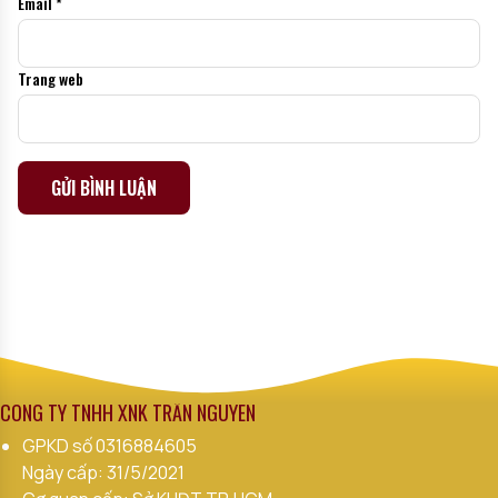
Email
*
Trang web
Alternative:
CÔNG TY TNHH XNK TRẦN NGUYÊN
GPKD số
0316884605
Ngày cấp: 31/5/2021