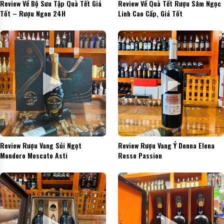
Review Về Bộ Sưu Tập Quà Tết Giá
Review Về Quà Tết Rượu Sâm Ngọc
Tốt – Rượu Ngon 24H
Linh Cao Cấp, Giá Tốt
Review Rượu Vang Sủi Ngọt
Review Rượu Vang Ý Donna Elena
Mondoro Moscato Asti
Rosso Passion