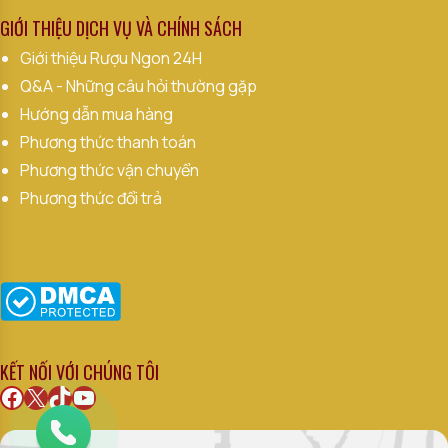
GIỚI THIỆU DỊCH VỤ VÀ CHÍNH SÁCH
Giới thiệu Rượu Ngon 24H
Q&A - Những câu hỏi thường gặp
Hướng dẫn mua hàng
Phương thức thanh toán
Phương thức vận chuyển
Phương thức đổi trả
KẾT NỐI VỚI CHÚNG TÔI
Facebook
X
TikTok
Youtube