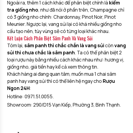
Ngoài ra, thêm 1 cách khác để phân biệt chính là
kiểm
tra giống nho
, như đã nói ở phần trên, Champagne chỉ
có 3 giống nho chính: Chardonnay, Pinot Noir, Pinot
Meunier. Ngược lại, vang sủi lại có khá nhiều giống nho
cấu tạo nên, tùy vùng sẽ có từng loại khác nhau.
Kết Luận Cách Phân Biệt Sâm Panh Và Vang Sủi
Tóm lại,
sâm panh thì chắc chắn là vang sủi
còn
vang
sủi thì chưa chắc là sâm panh
. Ta có thể phân biệt 2
loại rượu này bằng nhiều cách khác nhau như: hương vị,
giống nho, giá tiền hay kể cả xem thông tin.
Khách hàng ai đang quan tâm, muốn mua 1 chai sâm
panh hay vang sủi thì có thể liên hệ ngay cho
Rượu
Ngon 24H
:
Hotline: 0971.51.0055.
Showroom: 290/D15 Vạn Kiếp, Phường 3, Bình Thạnh.