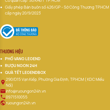
Cơ quan cấp: Sở KHĐT TP. HCM
Giấy phép Bán buôn số 426/GP - Sở Công Thương TP.HCM
cấp ngày 20/9/2023
THƯƠNG HIỆU
PHỐ VANG LEGEND
RƯỢU NGON 24H
QUÀ TẾT LEGENDBOX
290/D15 Vạn Kiếp, Phường Gia Định, TP.HCM ( KDC Miếu
Nổi)
info@ruoungon24h.vn
0971510055
ruoungon24h.vn