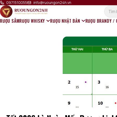
Bỏ qua đến nội dung
0971510055
info@ruoungon24h.vn
RƯỢU SÂM
RƯỢU WHISKY
RƯỢU NHẬT BẢN
RƯỢU BRANDY /