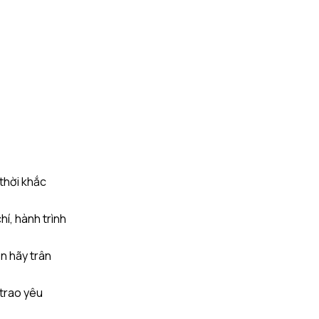
 thời khắc
hí, hành trình
ên hãy trân
 trao yêu