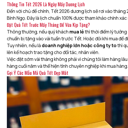
Thông Tin Tết 2026 Là Ngày Mấy Dương Lịch
Đến với chủ đề chính, Tết 2026 dương lịch sẽ rơi vào tháng 2
Bính Ngọ. Đây là lịch chuẩn 100% được tham khảo chính xác 
Đặt Quà Tết Trước Mấy Tháng Để Vừa Kịp Tặng?
Thông thường, nếu quý khách
mua lẻ
thì thời điểm lý tưởn
chuẩn bị tặng vào vài tuần trước Tết. Hoặc đôi khi mua để đi
Tuy nhiên, nếu là
doanh nghiệp lớn hoặc công ty to
thì q
lên kế hoạch trao tặng cho đối tác, nhân viên.
Việc đặt sớm vài tháng không phải vì chúng tôi làm hàng lâu
hàng cuối năm và thể hiện tính chuyên nghiệp khi mua hàng
Gợi Ý Các Mẫu Mã Quà Tết Đẹp Mắt