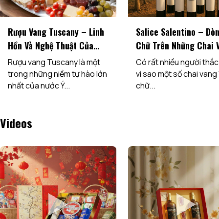
Rượu Vang Tuscany – Linh
Salice Salentino – Dò
Hồn Và Nghệ Thuật Của
Chữ Trên Những Chai 
Nước Ý
Ý Là Gì?
Rượu vang Tuscany là một
Có rất nhiều người thắ
trong những niềm tự hào lớn
vì sao một số chai vang
nhất của nước Ý...
chữ...
Videos