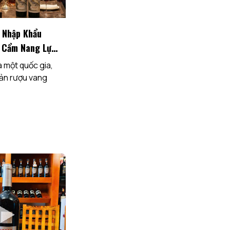
 Nhập Khẩu
 Cẩm Nang Lựa
 Giá Chi Tiết
à một quốc gia,
sản rượu vang