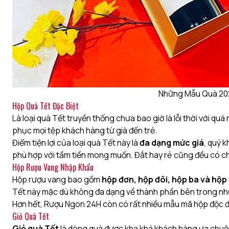
Những Mẫu Quà 20
Hộp Quà Tết Đặc Biệt
Là loại quà Tết truyền thống chưa bao giờ là lỗi thời với q
phục mọi tệp khách hàng từ già đến trẻ.
Điểm tiện lợi của loại quà Tết này là
đa dạng mức giá
, quý 
phù hợp với tầm tiền mong muốn. Đắt hay rẻ cũng đều có ch
Hộp Rượu Vang Nhập Khẩu
Hộp rượu vang bao gồm
hộp đơn, hộp đôi, hộp ba và hộp
Tết này mặc dù không đa dạng về thành phần bên trong như
Hơn hết, Rượu Ngon 24H còn có rất nhiều mẫu mã hộp độc đá
Giỏ Quà Tết
Giỏ quà Tết
là dòng quà được kha khá khách hàng ưa chuộng