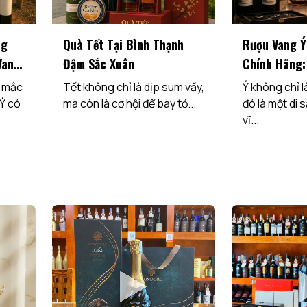
ng
Quà Tết Tại Bình Thạnh
Rượu Vang Ý
Vang
Đậm Sắc Xuân
Chính Hãng:
Chọn & Bảng
c mắc
Tết không chỉ là dịp sum vầy,
Ý không chỉ l
 Ý có
mà còn là cơ hội để bày tỏ...
đó là một di 
vĩ...