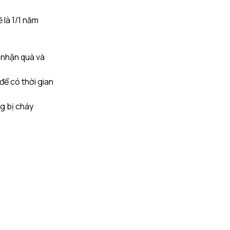
 là 1/1 năm
ể nhận quà và
để có thời gian
ng bị cháy