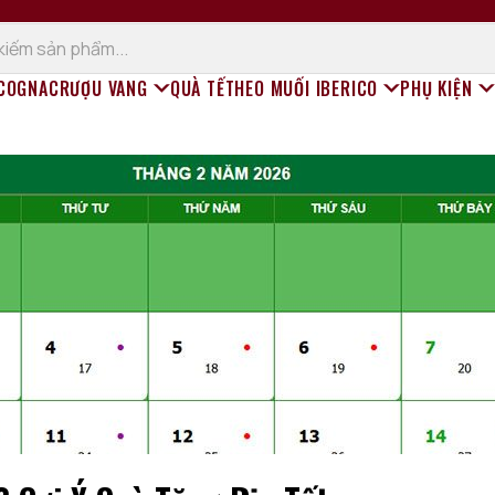
 COGNAC
RƯỢU VANG
QUÀ TẾT
HEO MUỐI IBERICO
PHỤ KIỆN
Rượu vang đỏ
Rượu vang trắng
Champagne (Sâm Panh)
Rượu vang sủi
Rượu vang ngọt
Rượu vang hồng
Rượu vang Organic