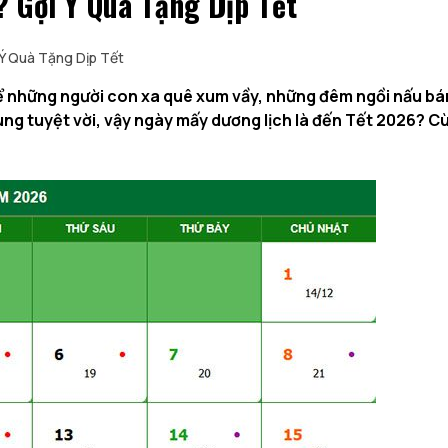
 Gợi Ý Quà Tặng Dịp Tết
Ý Quà Tặng Dịp Tết
để những người con xa quê xum vầy, những đêm ngồi nấu b
ùng tuyệt vời, vậy ngày mấy dương lịch là đến Tết 2026? C