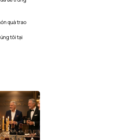
món quà trao
ng tôi tại