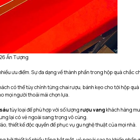
26 Ấn Tượng
uá nhiều ưu điểm. Sự đa dạng về thành phần trong hộp quà chắc c
khách có thể tùy chỉnh từng chai rượu, bánh kẹo cho tới hộp qu
o mọi người thoải mái chọn lựa.
 sáu
tùy loại để phù hợp với số lượng
rượu vang
khách hàng mua
ng lại có vẻ ngoài sang trọng vô cùng.
o, thiết kế độc quyền để phục vụ gu nghệ thuật của mọi nhà.
 bởi thiết kế nhiều tầng bắt mắt, vẻ ngoài cao to khiến phần 