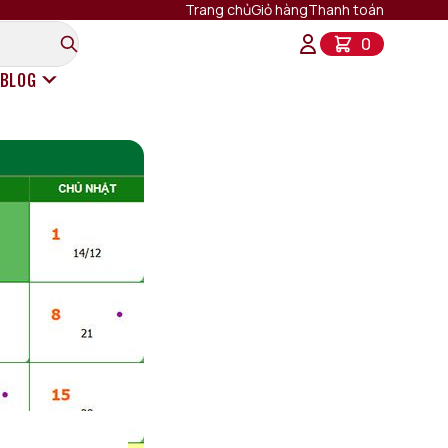
Trang chủ
Giỏ hàng
Thanh toán
0
BLOG
Rượu Vang Ý
Rượu Vang Pháp
Rượu Vang Chile
Rượu Vang Mỹ
Rượu Vang New Zealand
Rượu Vang Tây Ban Nha
Rượu Vang Úc