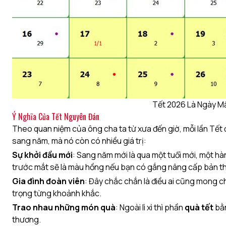
Tết 2026 Là Ngày M
Ý Nghĩa Của Tết Nguyên Đán
Theo quan niệm của ông cha ta từ xưa đến giờ, mỗi lần Tết đế
sang năm, mà nó còn có nhiều giá trị:
Sự khởi đầu mới
: Sang năm mới là qua một tuổi mới, một hàn
trước mắt sẽ là màu hồng nếu bạn có gắng nâng cấp bản t
Gia đình đoàn viên
: Đây chắc chắn là điều ai cũng mong ch
trọng từng khoảnh khắc.
Trao nhau những món quà
: Ngoài lì xì thì phần
quà tết
bằn
thương.