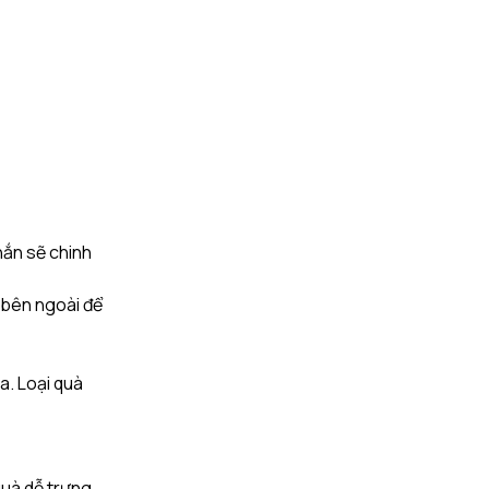
hắn sẽ chinh
à bên ngoài để
. Loại quà
quà dễ trưng