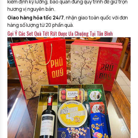
kiểm định kỹ lưỡng, bảo quản đúng quy trình để giữ trọn
hương vị nguyên bản.
Giao hàng hỏa tốc 24/7
, nhận giao toàn quốc với đơn
hàng số lượng từ 20 phần quà.
Gợi Ý Các Set Quà Tết Rất Được Ưa Chuộng Tại Tân Bình