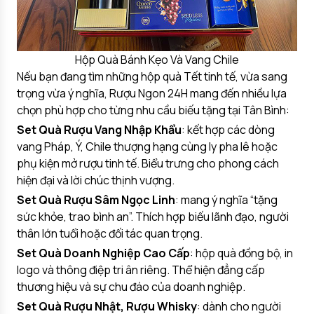
Hộp Quà Bánh Kẹo Và Vang Chile
Nếu bạn đang tìm những hộp quà Tết tinh tế, vừa sang
trọng vừa ý nghĩa, Rượu Ngon 24H mang đến nhiều lựa
chọn phù hợp cho từng nhu cầu biếu tặng tại Tân Bình:
Set Quà Rượu Vang Nhập Khẩu
: kết hợp các dòng
vang Pháp, Ý, Chile thượng hạng cùng ly pha lê hoặc
phụ kiện mở rượu tinh tế. Biểu trưng cho phong cách
hiện đại và lời chúc thịnh vượng.
Set Quà Rượu Sâm Ngọc Linh
: mang ý nghĩa “tặng
sức khỏe, trao bình an”. Thích hợp biếu lãnh đạo, người
thân lớn tuổi hoặc đối tác quan trọng.
Set Quà Doanh Nghiệp Cao Cấp
: hộp quà đồng bộ, in
logo và thông điệp tri ân riêng. Thể hiện đẳng cấp
thương hiệu và sự chu đáo của doanh nghiệp.
Set Quà Rượu Nhật, Rượu Whisky
: dành cho người