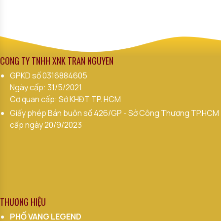
CÔNG TY TNHH XNK TRẦN NGUYÊN
GPKD số
0316884605
Ngày cấp: 31/5/2021
Cơ quan cấp: Sở KHĐT TP. HCM
Giấy phép Bán buôn số 426/GP - Sở Công Thương TP.HCM
cấp ngày 20/9/2023
THƯƠNG HIỆU
PHỐ VANG LEGEND