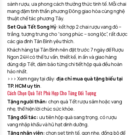
sành rượu, ưa phong cách thưởng thức tinh tế. Mỗi chai
mang đậm tinh thần phương Đông giao hòa cùng nghệ
thuật chế tác phương Tây.
Set Quà Tết Song Hỷ
: kết hợp 2 chai rượu vang đỏ –
trắng, tượng trưng cho “song phúc – song lộc”, rất được
các gia đình Tân Bình yêu thích.
Khách hàng tại Tân Bình nên đặt trước 7 ngày để Rượu
Ngon 24H có thể tư vấn, thiết kế, in ấn và giao hàng
đúng dịp Tết, đảm bảo từng chi tiết hộp quà đều hoàn
hảo nhất.
>>> Xem ngay tại đây:
địa chỉ mua quà tặng biếu tại
TP. HCM uy tín
.
Cách Chọn Quà Tết Phù Hợp Cho Từng Đối Tượng
Tặng người thân:
chọn quà Tết rượu sâm hoặc vang
nhẹ, thể hiện lời chúc sức khỏe.
Tặng đối tác:
ưu tiên hộp quà sang trọng, có rượu
vang nhập khẩu và hũ hạt dinh dưỡng.
Tặng nhân viên:
chọn set tinh tế, gọn nhẹ, đồng bộ để