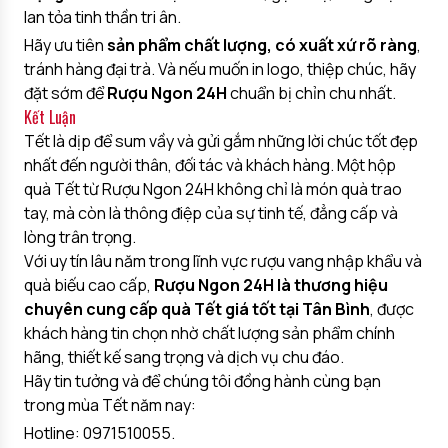
lan tỏa tinh thần tri ân.
Hãy ưu tiên
sản phẩm chất lượng, có xuất xứ rõ ràng
,
tránh hàng đại trà. Và nếu muốn in logo, thiệp chúc, hãy
đặt sớm để
Rượu Ngon 24H
chuẩn bị chỉn chu nhất.
Kết Luận
Tết là dịp để sum vầy và gửi gắm những lời chúc tốt đẹp
nhất đến người thân, đối tác và khách hàng. Một hộp
quà Tết từ Rượu Ngon 24H không chỉ là món quà trao
tay, mà còn là thông điệp của sự tinh tế, đẳng cấp và
lòng trân trọng.
Với uy tín lâu năm trong lĩnh vực rượu vang nhập khẩu và
quà biếu cao cấp,
Rượu Ngon 24H là thương hiệu
chuyên cung cấp quà Tết giá tốt tại Tân Bình
, được
khách hàng tin chọn nhờ chất lượng sản phẩm chính
hãng, thiết kế sang trọng và dịch vụ chu đáo.
Hãy tin tưởng và để chúng tôi đồng hành cùng bạn
trong mùa Tết năm nay:
Hotline: 0971510055.