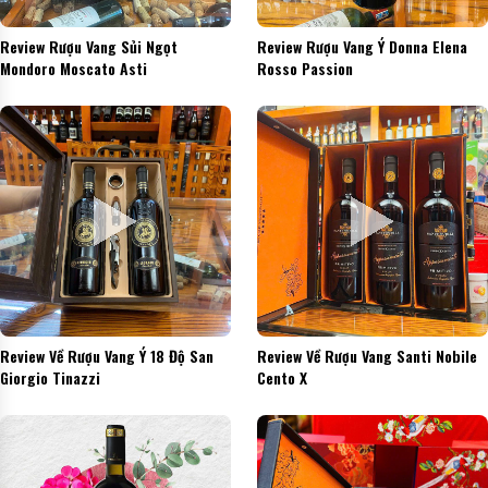
Review Rượu Vang Sủi Ngọt
Review Rượu Vang Ý Donna Elena
Mondoro Moscato Asti
Rosso Passion
Review Về Rượu Vang Ý 18 Độ San
Review Về Rượu Vang Santi Nobile
Giorgio Tinazzi
Cento X