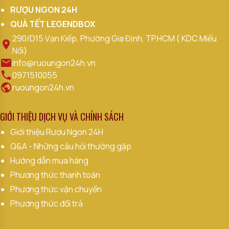
RƯỢU NGON 24H
QUÀ TẾT LEGENDBOX
290/D15 Vạn Kiếp, Phường Gia Định, TP.HCM ( KDC Miếu
Nổi)
info@ruoungon24h.vn
0971510055
ruoungon24h.vn
GIỚI THIỆU DỊCH VỤ VÀ CHÍNH SÁCH
Giới thiệu Rượu Ngon 24H
Q&A - Những câu hỏi thường gặp
Hướng dẫn mua hàng
Phương thức thanh toán
Phương thức vận chuyển
Phương thức đổi trả