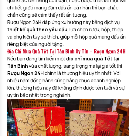
quà khắc tên riêng của bạn, hoặc được thiết kế một vài
chi tiết gì đó mang đậm dấu ấn cá nhân thì bạn chắc
chắn cũng sẽ cảm thấy rất ấn tượng.
Rượu Ngon 24H đáp ứng xu hướng này bằng dịch vụ
thiết kế quà theo yêu cầu
, lựa chọn rượu, hộp, thiệp
và phụ kiện tùy sở thích, giúp mỗi hộp quà mang dấu ấn
riêng biệt của người tặng.
Địa Chỉ Mua Quà Tết Tại Tân Bình Uy Tín – Rượu Ngon 24H
Nếu bạn đang tìm kiếm một
địa chỉ mua quà Tết tại
Tân Bình
vừa chất lượng, sang trọng mà lại giá tốt thì
Rượu Ngon 24H
chính là thương hiệu uy tín nhất. Với
nhiều năm đồng hành cùng hàng chục doanh nghiệp
lớn, thương hiệu này đã khẳng định được tên tuổi và sự
uy tín bậc nhất trong nghành.