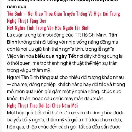
năm qua.
Tân Bình – Nơi Giao Thoa Giữa Truyền Thống Và Hiện Đại Trong
Nghệ Thuật Tặng Quà
Nét Nghĩa Tình Trong Văn Hóa Người Tân Bình
Là quận trung tâm sôi động của TP. Hồ Chí Minh,
Tân
Bình
không chỉ nổi tiếng với nhịp sống năng động mà
còn là nơi lưu giữ tinh thần nghĩa tình, trọng lễ nghĩa.
Việc văn hóa
biếu quà ngày Tết
nơi đây không dừng lại
ở thói quen, mà trở thành nghệ thuật thể hiện sự trân
trọng và gu thẩm mỹ.
Người Tân Bình tặng quà cho nhiều đối tượng khác nhau
— cha mẹ, đồng nghiệp, khách hàng hay đối tác và trong
mỗi món quà luôn gửi gắm một ý nghĩa riêng: chúc sức
khỏe, tri ân, hoặc cầu chúc may mắn đầu xuân.
Nghệ Thuật Trao Gửi Lời Chúc Năm Mới
Một hộp quà Tết chỉ thực sự trọn vẹn khi dung hòa được
ba yếu tố: ý nghĩa, thẩm mỹ và giá trị. Từ lựa chọn rượu,
hộp quà, thiệp chúc đến cách gói, tất cả đều cần được