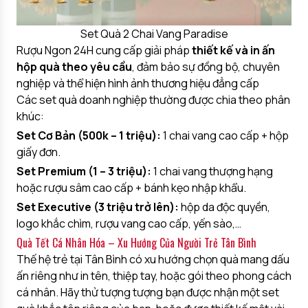
Set Quà 2 Chai Vang Paradise
Rượu Ngon 24H cung cấp giải pháp
thiết kế và in ấn
hộp quà theo yêu cầu
, đảm bảo sự đồng bộ, chuyên
nghiệp và thể hiện hình ảnh thương hiệu đẳng cấp
Các set quà doanh nghiệp thường được chia theo phân
khúc:
Set Cơ Bản (500k – 1 triệu):
1 chai vang cao cấp + hộp
giấy đơn.
Set Premium (1 – 3 triệu):
1 chai vang thượng hạng
hoặc rượu sâm cao cấp + bánh kẹo nhập khẩu.
Set Executive (3 triệu trở lên):
hộp da độc quyền,
logo khắc chìm, rượu vang cao cấp, yến sào,…
Quà Tết Cá Nhân Hóa – Xu Hướng Của Người Trẻ Tân Bình
Thế hệ trẻ tại Tân Bình có xu hướng chọn quà mang dấu
ấn riêng như in tên, thiệp tay, hoặc gói theo phong cách
cá nhân. Hãy thử tượng tượng bạn được nhận một set