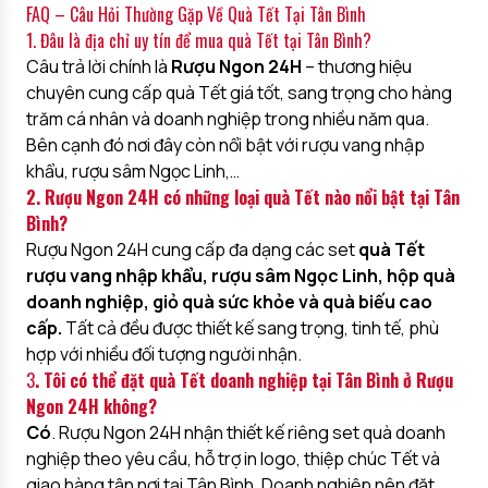
FAQ – Câu Hỏi Thường Gặp Về Quà Tết Tại Tân Bình
1. Đâu là địa chỉ uy tín để mua quà Tết tại Tân Bình?
Câu trả lời chính là
Rượu Ngon 24H
– thương hiệu
chuyên cung cấp quà Tết giá tốt, sang trọng cho hàng
trăm cá nhân và doanh nghiệp trong nhiều năm qua.
Bên cạnh đó nơi đây còn nổi bật với rượu vang nhập
khẩu, rượu sâm Ngọc Linh,…
2. Rượu Ngon 24H có những loại quà Tết nào nổi bật tại Tân
Bình?
Rượu Ngon 24H cung cấp đa dạng các set
quà Tết
rượu vang nhập khẩu, rượu sâm Ngọc Linh, hộp quà
doanh nghiệp, giỏ quà sức khỏe và quà biếu cao
cấp.
Tất cả đều được thiết kế sang trọng, tinh tế, phù
hợp với nhiều đối tượng người nhận.
3
. Tôi có thể đặt quà Tết doanh nghiệp tại Tân Bình ở Rượu
Ngon 24H không?
Có
. Rượu Ngon 24H nhận thiết kế riêng set quà doanh
nghiệp theo yêu cầu, hỗ trợ in logo, thiệp chúc Tết và
giao hàng tận nơi tại Tân Bình. Doanh nghiệp nên đặt