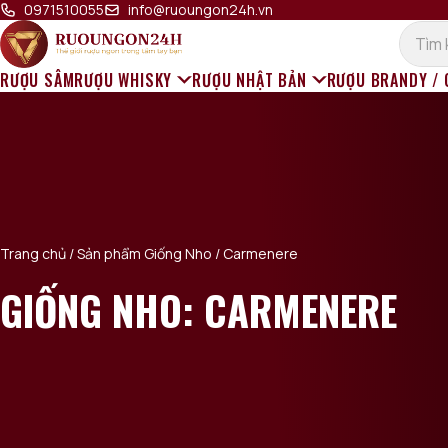
Bỏ qua đến nội dung
0971510055
info@ruoungon24h.vn
RƯỢU SÂM
RƯỢU WHISKY
RƯỢU NHẬT BẢN
RƯỢU BRANDY /
Trang chủ
/ Sản phẩm Giống Nho / Carmenere
GIỐNG NHO: CARMENERE