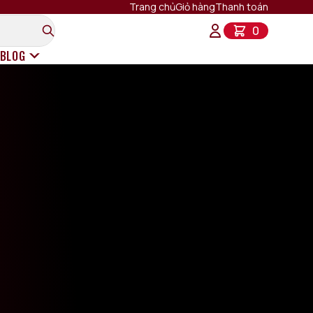
Trang chủ
Giỏ hàng
Thanh toán
0
BLOG
Rượu Vang Ý
Rượu Vang Pháp
Rượu Vang Chile
Rượu Vang Mỹ
Rượu Vang New Zealand
Rượu Vang Tây Ban Nha
Rượu Vang Úc