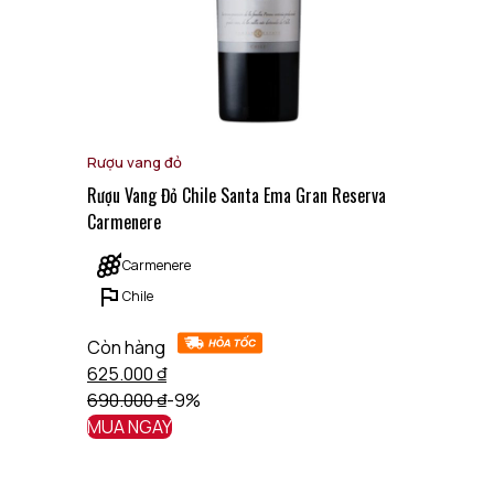
Rượu vang đỏ
Rượu Vang Đỏ Chile Santa Ema Gran Reserva
Carmenere
Carmenere
Chile
Còn hàng
625.000
₫
690.000
₫
-9%
MUA NGAY