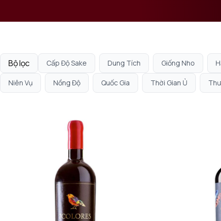
Bộ lọc
Cấp Độ Sake
Dung Tích
Giống Nho
H
Niên Vụ
Nồng Độ
Quốc Gia
Thời Gian Ủ
Thư