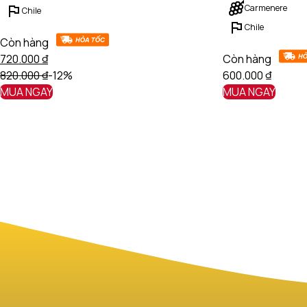
Carmenere
Chile
Chile
Còn hàng
720.000
₫
Còn hàng
820.000
₫
-12%
600.000
₫
MUA NGAY
MUA NGAY