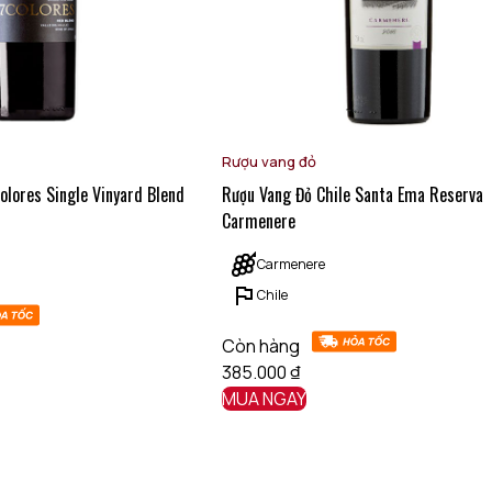
Rượu vang đỏ
olores Single Vinyard Blend
Rượu Vang Đỏ Chile Santa Ema Reserva
Carmenere
Carmenere
Chile
Còn hàng
385.000
₫
MUA NGAY