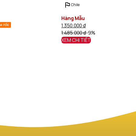
Chile
Hàng Mẫu
1.350.000
₫
1.485.000
₫
-9%
XEM CHI TIẾT