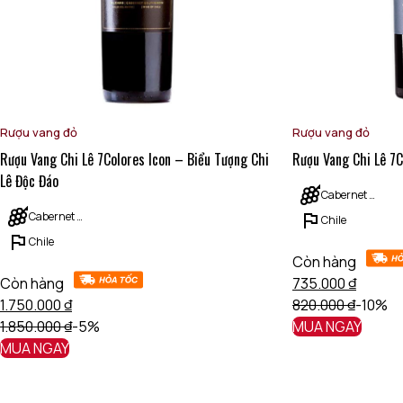
Rượu vang đỏ
Rượu vang đỏ
Rượu Vang Chi Lê 7Colores Icon – Biểu Tượng Chi
Rượu Vang Chi Lê 7C
Lê Độc Đáo
Cabernet Sauvignon
Cabernet Sauvignon
Chile
Chile
Còn hàng
Còn hàng
735.000
₫
1.750.000
₫
820.000
₫
-10%
1.850.000
₫
-5%
MUA NGAY
MUA NGAY