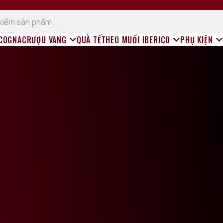
 COGNAC
RƯỢU VANG
QUÀ TẾT
HEO MUỐI IBERICO
PHỤ KIỆN
Rượu vang đỏ
Rượu vang trắng
Champagne (Sâm Panh)
Rượu vang sủi
Rượu vang ngọt
Rượu vang hồng
Rượu vang Organic